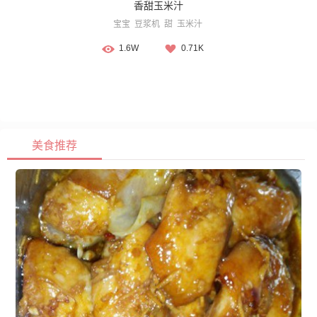
香甜玉米汁
宝宝
豆浆机
甜
玉米汁
1.6W
0.71K
美食推荐