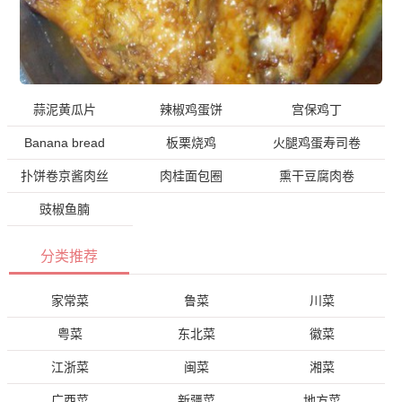
蒜泥黄瓜片
辣椒鸡蛋饼
宫保鸡丁
Banana bread
板栗烧鸡
火腿鸡蛋寿司卷
扑饼卷京酱肉丝
肉桂面包圈
熏干豆腐肉卷
豉椒鱼腩
分类推荐
家常菜
鲁菜
川菜
粤菜
东北菜
徽菜
江浙菜
闽菜
湘菜
广西菜
新疆菜
地方菜