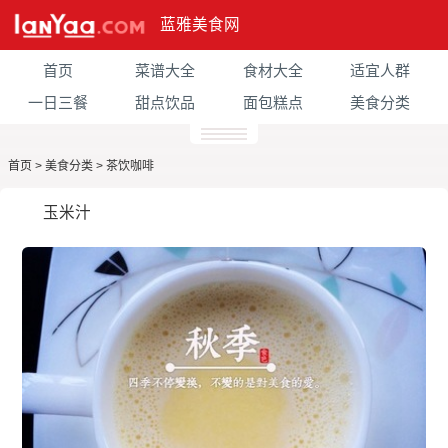
蓝雅美食网
首页
菜谱大全
食材大全
适宜人群
一日三餐
甜点饮品
面包糕点
美食分类
首页
>
美食分类
>
茶饮咖啡
玉米汁