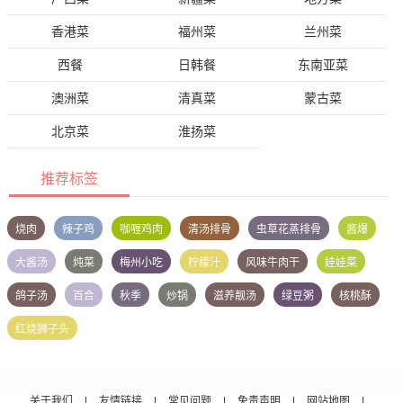
香港菜
福州菜
兰州菜
西餐
日韩餐
东南亚菜
澳洲菜
清真菜
蒙古菜
北京菜
淮扬菜
推荐标签
烧肉
辣子鸡
咖喱鸡肉
清汤排骨
虫草花蒸排骨
酱爆
大酱汤
炖菜
梅州小吃
柠檬汁
风味牛肉干
娃娃菜
鸽子汤
百合
秋季
炒锅
滋养靓汤
绿豆粥
核桃酥
红烧狮子头
关于我们
|
友情链接
|
常见问题
|
免责声明
|
网站地图
|