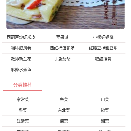
西葫芦炒虾米皮
苹果派
小熊铜锣烧
咖啡戚风卷
西红柿蛋花汤
红腰豆拌甜豆角
嫩排新兰花
手撕茄条
糖醋排骨
麻辣水煮鱼
分类推荐
家常菜
鲁菜
川菜
粤菜
东北菜
徽菜
江浙菜
闽菜
湘菜