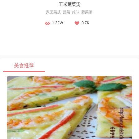
玉米蔬菜汤
家常菜式
蔬菜
咸味
蔬菜汤
1.22W
0.7K
美食推荐