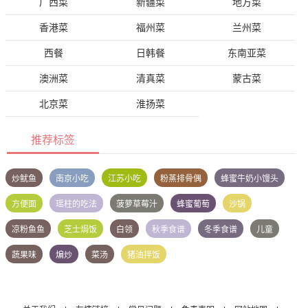
广西菜
新疆菜
地方菜
香港菜
福州菜
兰州菜
西餐
日韩餐
东南亚菜
澳洲菜
清真菜
蒙古菜
北京菜
淮扬菜
推荐标签
炒鱿鱼
南京小吃
江苏小吃
粉蒸排骨偶
蜂蜜牛奶小馒头
方便面
瑶柱的吃法
菠萝草莓汁
蜂蜜葡萄
沙锅
凉粉鱼鱼
芝士焗饭
白领
秋季食谱
冬季食谱
儿童
蔬果味
煸炒
菜汤
猪油拌饭