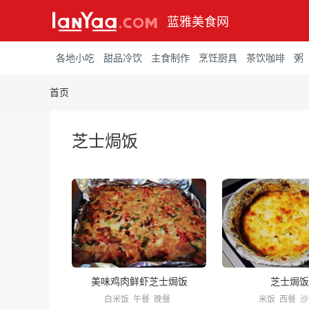
蓝雅美食网
各地小吃
甜品冷饮
主食制作
烹饪厨具
茶饮咖啡
粥
首页
芝士焗饭
美味鸡肉鲜虾芝士焗饭
芝士焗饭
白米饭
午餐
晚餐
米饭
西餐
沙