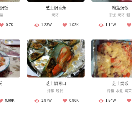
焗饭
芝士焗香蕉
榴莲焗饭
菜
烤箱
米饭
烤箱
甜
0.7K
1.23W
1.02K
1.14W
饭
芝士焗青口
芝士焗饭
烤箱
晚餐
烤箱
水煮
烤菜
0.69K
1.97W
0.96K
1.84W