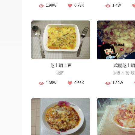
1.98W
0.73K
1.4W
芝士焗土豆
鸡腿芝士焗
披萨
米饭
午餐
晚
1.35W
0.66K
1.82W