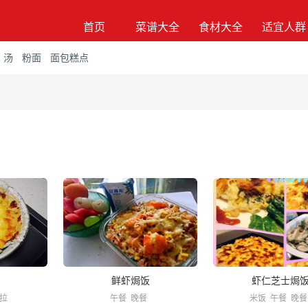
首页
菜谱大全
食材大全
适宜人群
汤
粉面
面包糕点
鲜虾焗饭
虾仁芝士焗
拉
午餐
晚餐
米饭
午餐
晚餐