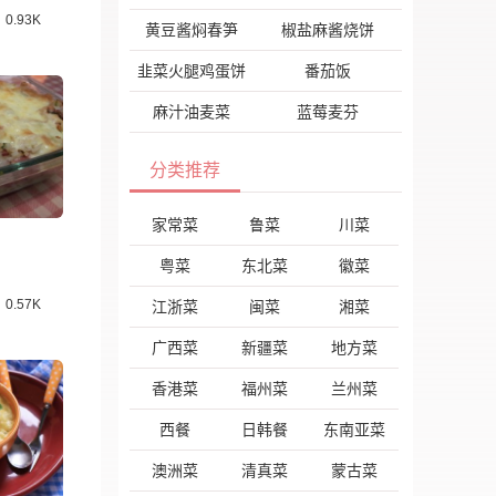
0.93K
黄豆酱焖春笋
椒盐麻酱烧饼
韭菜火腿鸡蛋饼
番茄饭
麻汁油麦菜
蓝莓麦芬
分类推荐
家常菜
鲁菜
川菜
粤菜
东北菜
徽菜
0.57K
江浙菜
闽菜
湘菜
广西菜
新疆菜
地方菜
香港菜
福州菜
兰州菜
西餐
日韩餐
东南亚菜
澳洲菜
清真菜
蒙古菜