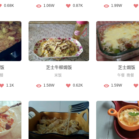
0.68K
1.06W
0.87K
1.99W
饭
芝士牛柳焗饭
芝士焗饭
餐
米饭
午餐
晚餐
1.1K
1.58W
0.62K
1.59W