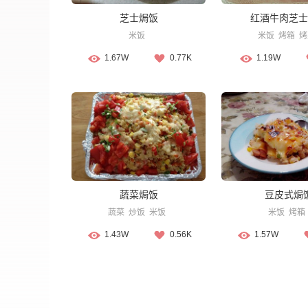
芝士焗饭
红酒牛肉芝士
米饭
米饭
烤箱
烤
1.67W
0.77K
1.19W
蔬菜焗饭
豆皮式焗
蔬菜
炒饭
米饭
米饭
烤箱
1.43W
0.56K
1.57W