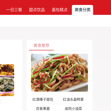
一日三餐
甜点饮品
面包糕点
美食分类
美食推荐
红酒榛子面包
红油水晶鸭掌
饭
百香果酱
卤肉小油菜