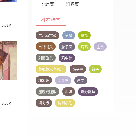
北京菜
淮扬菜
推荐标签
0.62K
东北家常菜
早餐
慕斯
自制街头
臊子面
烤鸡
主食
剁椒鱼头
鸡中翅
冬瓜薏米老鸭汤
辣子鸡
饺子
糙米粥
麦芽糖
西式
照烧鸡腿饭
川味
爆炒鱿鱼
卤肉饭
杭州小吃
0.97K