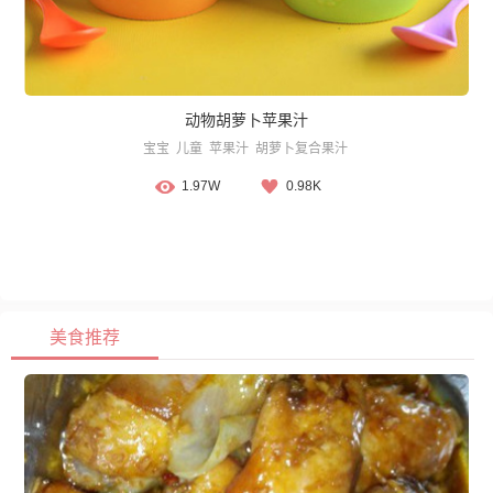
动物胡萝卜苹果汁
宝宝
儿童
苹果汁
胡萝卜复合果汁
1.97W
0.98K
美食推荐