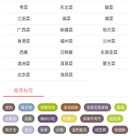
粤菜
东北菜
徽菜
江浙菜
闽菜
湘菜
广西菜
新疆菜
地方菜
香港菜
福州菜
兰州菜
西餐
日韩餐
东南亚菜
澳洲菜
清真菜
蒙古菜
北京菜
淮扬菜
推荐标签
烧肉
辣子鸡
咖喱鸡肉
清汤排骨
虫草花蒸排骨
酱爆
大酱汤
炖菜
梅州小吃
柠檬汁
风味牛肉干
娃娃菜
鸽子汤
百合
秋季
炒锅
滋养靓汤
绿豆粥
核桃酥