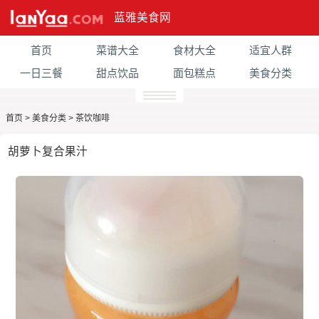
蓝雅美食网
首页
菜谱大全
食材大全
适宜人群
一日三餐
甜点饮品
面包糕点
美食分类
首页
>
美食分类
>
茶饮咖啡
胡萝卜复合果汁