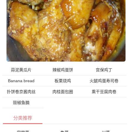
蒜泥黄瓜片
辣椒鸡蛋饼
宫保鸡丁
Banana bread
板栗烧鸡
火腿鸡蛋寿司卷
扑饼卷京酱肉丝
肉桂面包圈
熏干豆腐肉卷
豉椒鱼腩
分类推荐