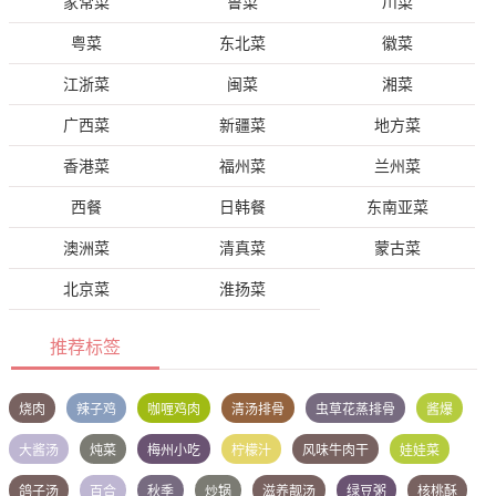
家常菜
鲁菜
川菜
粤菜
东北菜
徽菜
江浙菜
闽菜
湘菜
广西菜
新疆菜
地方菜
香港菜
福州菜
兰州菜
西餐
日韩餐
东南亚菜
澳洲菜
清真菜
蒙古菜
北京菜
淮扬菜
推荐标签
烧肉
辣子鸡
咖喱鸡肉
清汤排骨
虫草花蒸排骨
酱爆
大酱汤
炖菜
梅州小吃
柠檬汁
风味牛肉干
娃娃菜
鸽子汤
百合
秋季
炒锅
滋养靓汤
绿豆粥
核桃酥