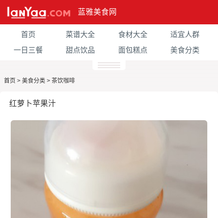
蓝雅美食网
首页
菜谱大全
食材大全
适宜人群
一日三餐
甜点饮品
面包糕点
美食分类
首页
>
美食分类
>
茶饮咖啡
红萝卜苹果汁