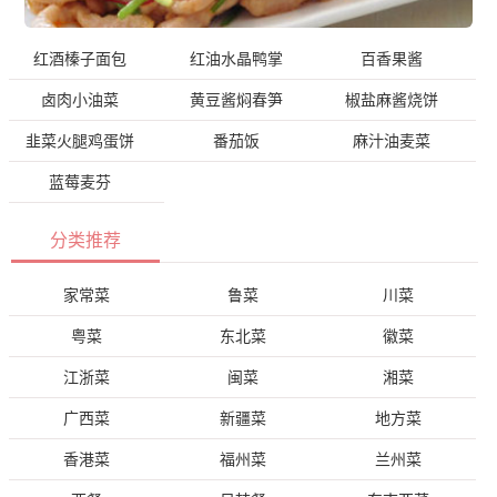
红酒榛子面包
红油水晶鸭掌
百香果酱
卤肉小油菜
黄豆酱焖春笋
椒盐麻酱烧饼
韭菜火腿鸡蛋饼
番茄饭
麻汁油麦菜
蓝莓麦芬
分类推荐
家常菜
鲁菜
川菜
粤菜
东北菜
徽菜
江浙菜
闽菜
湘菜
广西菜
新疆菜
地方菜
香港菜
福州菜
兰州菜