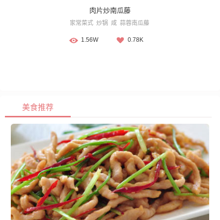
肉片炒南瓜藤
家常菜式
炒锅
咸
蒜蓉南瓜藤
1.56W
0.78K
美食推荐