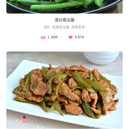
清炒南瓜藤
清炒
蒜蓉南瓜藤
清爽素食
1.18W
0.97K