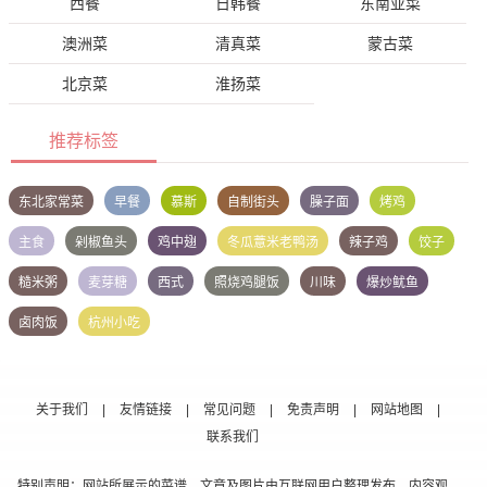
西餐
日韩餐
东南亚菜
澳洲菜
清真菜
蒙古菜
北京菜
淮扬菜
推荐标签
东北家常菜
早餐
慕斯
自制街头
臊子面
烤鸡
主食
剁椒鱼头
鸡中翅
冬瓜薏米老鸭汤
辣子鸡
饺子
糙米粥
麦芽糖
西式
照烧鸡腿饭
川味
爆炒鱿鱼
卤肉饭
杭州小吃
关于我们
|
友情链接
|
常见问题
|
免责声明
|
网站地图
|
联系我们
特别声明：网站所展示的菜谱、文章及图片由互联网用户整理发布，内容观