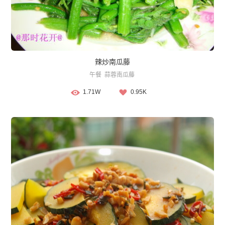
辣炒南瓜藤
午餐
蒜蓉南瓜藤
1.71W
0.95K