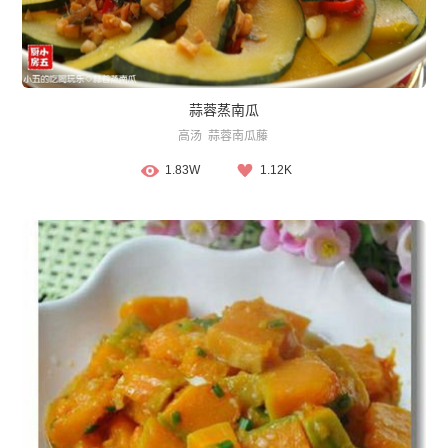
蒜蓉蒸南瓜
高汤
蒜蓉南瓜藤
1.83W
1.12K