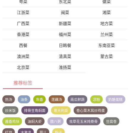
粤菜
东北菜
徽菜
江浙菜
闽菜
湘菜
广西菜
新疆菜
地方菜
香港菜
福州菜
兰州菜
西餐
日韩餐
东南亚菜
澳洲菜
清真菜
蒙古菜
北京菜
淮扬菜
推荐标签
热汤
油条
鱼香
莲藕汤
南瓜鲜蔬
凉粉
奶酪蛋糕
炒米饭
排骨豆角焖面
意大利菜
卷心菜木耳炒鸡蛋
酱香鸡块
油焖大虾
腊八粥
虫草花玉米炖脊骨
豆腐卷
红烧
冰激凌
婴儿
粽子