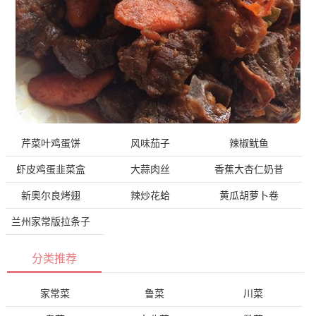
芹菜叶鸡蛋饼
风味茄子
辣椒鱿鱼
虾皮鸡蛋韭菜盒
大蒜肉丝
香蕉大杏仁奶昔
新奥尔良烤翅
辣炒花蛤
黄瓜胡萝卜卷
兰州家常版拉条子
分类推荐
家常菜
鲁菜
川菜