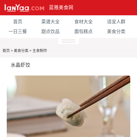
蓝雅美食网
首页
菜谱大全
食材大全
适宜人群
一日三餐
甜点饮品
面包糕点
美食分类
首页
>
美食分类
>
主食制作
水晶虾饺