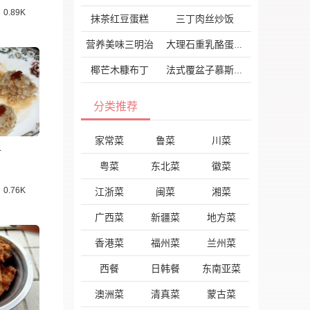
0.89K
抹茶红豆蛋糕
三丁肉丝炒饭
营养美味三明治
大理石重乳酪蛋糕
椰芒木糠布丁
法式覆盆子慕斯芝士蛋糕
分类推荐
家常菜
鲁菜
川菜
子
粤菜
东北菜
徽菜
0.76K
江浙菜
闽菜
湘菜
广西菜
新疆菜
地方菜
香港菜
福州菜
兰州菜
西餐
日韩餐
东南亚菜
澳洲菜
清真菜
蒙古菜