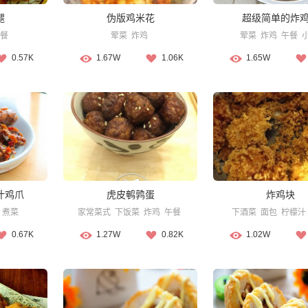
腿
伪版鸡米花
超级简单的炸
餐
荤菜
炸鸡
荤菜
炸鸡
午餐
0.57K
1.67W
1.06K
1.65W
汁鸡爪
虎皮鹌鹑蛋
炸鸡块
煮菜
家常菜式
下饭菜
炸鸡
午餐
下酒菜
面包
柠檬汁
0.67K
1.27W
0.82K
1.02W