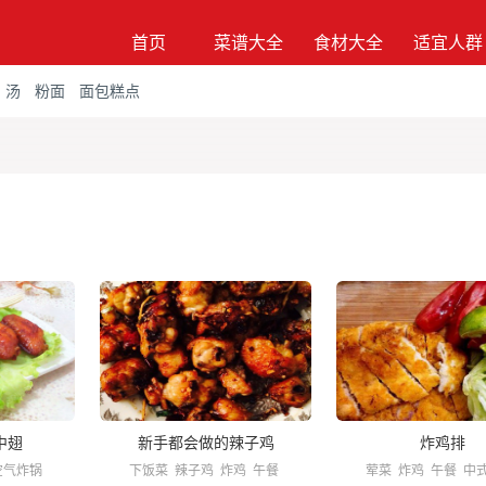
首页
菜谱大全
食材大全
适宜人群
汤
粉面
面包糕点
中翅
新手都会做的辣子鸡
炸鸡排
空气炸锅
下饭菜
辣子鸡
炸鸡
午餐
荤菜
炸鸡
午餐
中