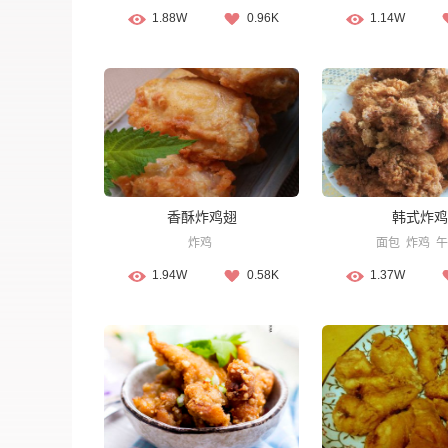
1.88W
0.96K
1.14W
香酥炸鸡翅
韩式炸鸡
炸鸡
面包
炸鸡
午
1.94W
0.58K
1.37W