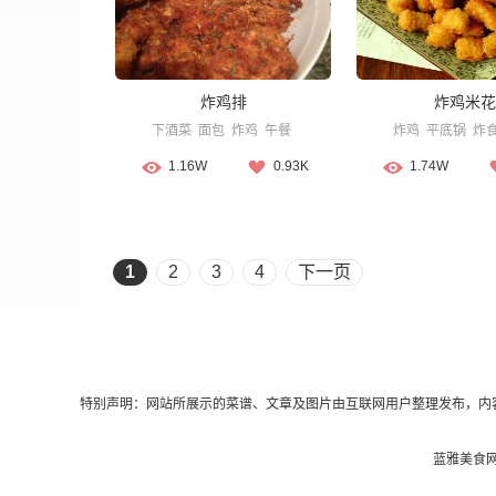
炸鸡排
炸鸡米花
下酒菜
面包
炸鸡
午餐
炸鸡
平底锅
炸
1.16W
0.93K
1.74W
1
2
3
4
下一页
特别声明：网站所展示的菜谱、文章及图片由互联网用户整理发布，内
蓝雅美食