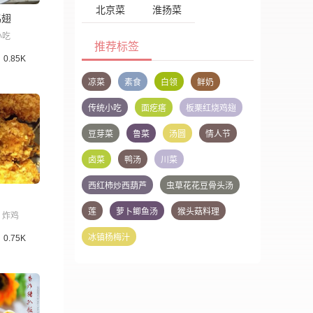
北京菜
淮扬菜
鸡翅
小吃
推荐标签
0.85K
凉菜
素食
白领
鲜奶
传统小吃
面疙瘩
板栗红烧鸡翅
豆芽菜
鲁菜
汤圆
情人节
卤菜
鸭汤
川菜
西红柿炒西葫芦
虫草花花豆骨头汤
莲
萝卜鲫鱼汤
猴头菇料理
炸鸡
冰镇杨梅汁
0.75K