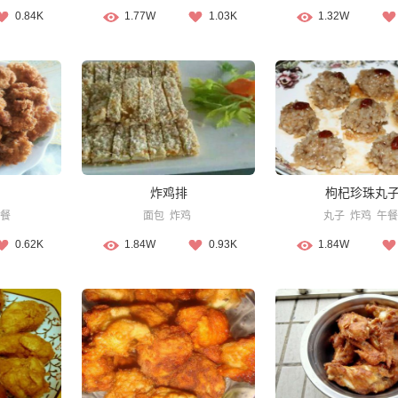
0.84K
1.77W
1.03K
1.32W
炸鸡排
枸杞珍珠丸
餐
面包
炸鸡
丸子
炸鸡
午餐
0.62K
1.84W
0.93K
1.84W