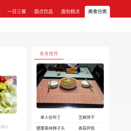
一日三餐
甜点饮品
面包糕点
美食分类
美食推荐
单人份布丁
芝麻饼干
式点心
健康美味狮子头
香菇拌饭