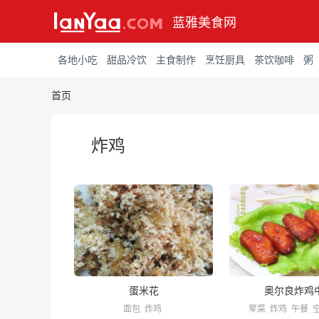
蓝雅美食网
各地小吃
甜品冷饮
主食制作
烹饪厨具
茶饮咖啡
粥
首页
炸鸡
蛋米花
奥尔良炸鸡
面包
炸鸡
荤菜
炸鸡
午餐