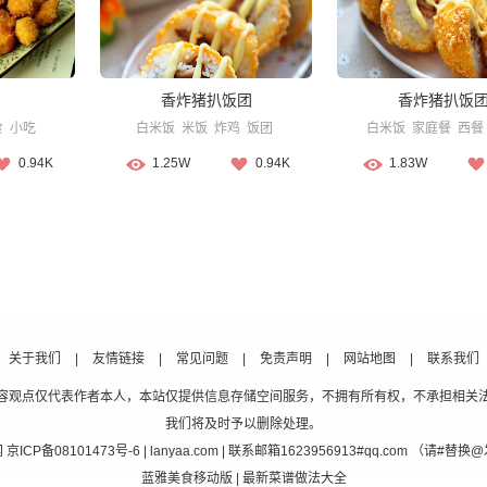
香炸猪扒饭团
香炸猪扒饭
食
小吃
白米饭
米饭
炸鸡
饭团
白米饭
家庭餐
西餐
0.94K
1.25W
0.94K
1.83W
关于我们
|
友情链接
|
常见问题
|
免责声明
|
网站地图
|
联系我们
容观点仅代表作者本人，本站仅提供信息存储空间服务，不拥有所有权，不承担相关
我们将及时予以删除处理。
网
京ICP备08101473号-6
| lanyaa.com | 联系邮箱1623956913#qq.com （请#
蓝雅美食移动版
| 最新菜谱做法大全