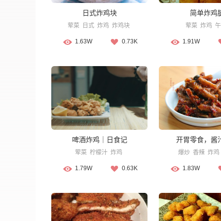
日式炸鸡块
简单炸鸡
荤菜
日式
炸鸡
炸鸡块
荤菜
炸鸡
午
1.63W
0.73K
1.91W
啤酒炸鸡｜日食记
开胃零食，酱
荤菜
柠檬汁
炸鸡
爆炒
香辣
炸鸡
1.79W
0.63K
1.83W