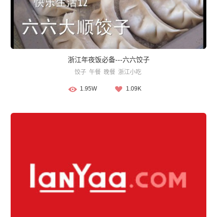
浙江年夜饭必备---六六饺子
饺子
午餐
晚餐
浙江小吃
1.95W
1.09K