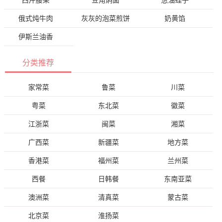
西芹腰果
豆角焖面
葱油蛏子
俄式炖牛肉
灰灰的泡菜煎饼
奶黄馅
伊斯兰油香
分类推荐
家常菜
鲁菜
川菜
粤菜
东北菜
徽菜
江浙菜
闽菜
湘菜
广西菜
新疆菜
地方菜
香港菜
福州菜
兰州菜
西餐
日韩餐
东南亚菜
澳洲菜
清真菜
蒙古菜
北京菜
淮扬菜