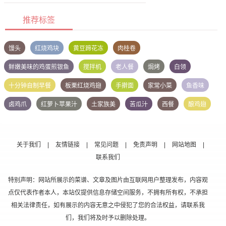
推荐标签
馒头
红烧鸡块
黄豆蹄花冻
肉桂卷
鲜嫩美味的鸡蛋煎银鱼
搅拌机
老人餐
焗烤
白领
十分钟自制早餐
板栗红烧鸡翅
手擀面
家常小菜
鱼香味
卤鸡爪
红萝卜苹果汁
土家族美
苦瓜汁
西餐
酿鸡翅
关于我们
|
友情链接
|
常见问题
|
免责声明
|
网站地图
|
联系我们
特别声明：网站所展示的菜谱、文章及图片由互联网用户整理发布，内容观
点仅代表作者本人，本站仅提供信息存储空间服务，不拥有所有权，不承担
相关法律责任，如有展示的内容无意之中侵犯了您的合法权益，请联系我
们，我们将及时予以删除处理。