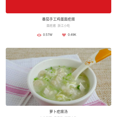
番茄手工鸡蛋面疙瘩
面疙瘩
浙江小吃
0.57W
0.49K
萝卜疙瘩汤