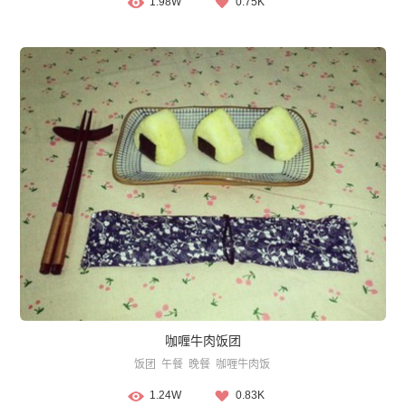
1.98W
0.75K
咖喱牛肉饭团
饭团
午餐
晚餐
咖喱牛肉饭
1.24W
0.83K