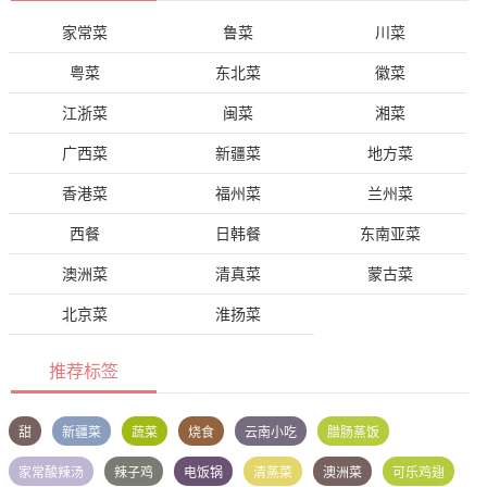
家常菜
鲁菜
川菜
粤菜
东北菜
徽菜
江浙菜
闽菜
湘菜
广西菜
新疆菜
地方菜
香港菜
福州菜
兰州菜
西餐
日韩餐
东南亚菜
澳洲菜
清真菜
蒙古菜
北京菜
淮扬菜
推荐标签
甜
新疆菜
蔬菜
烧食
云南小吃
腊肠蒸饭
家常酸辣汤
辣子鸡
电饭锅
清蒸菜
澳洲菜
可乐鸡翅