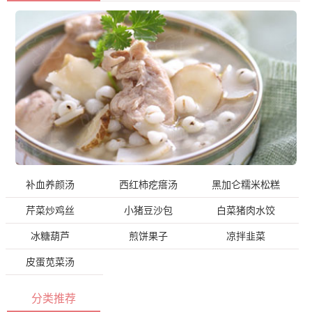
补血养颜汤
西红柿疙瘩汤
黑加仑糯米松糕
芹菜炒鸡丝
小猪豆沙包
白菜猪肉水饺
冰糖葫芦
煎饼果子
凉拌韭菜
皮蛋苋菜汤
分类推荐