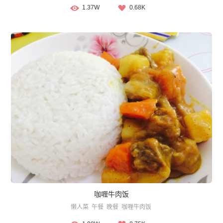
1.37W
0.68K
咖喱牛肉饭
懒人菜
午餐
晚餐
咖喱牛肉饭