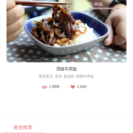
顶级牛肉饭
家常菜式
清汤
盖浇饭
咖喱牛肉饭
1.56W
1.02K
美食推荐