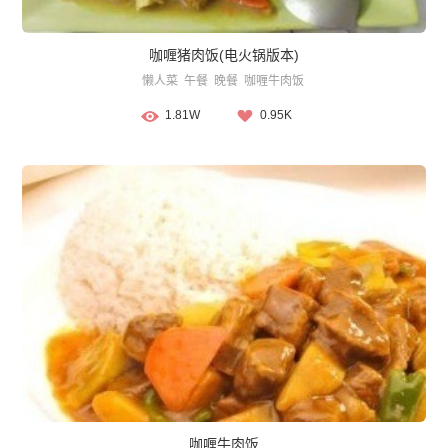
咖喱猪肉饭(电火锅版本)
懒人菜
午餐
晚餐
咖喱牛肉饭
1.81W
0.95K
咖喱牛肉饭