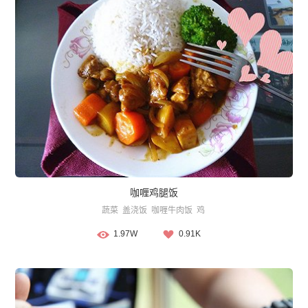
咖喱鸡腿饭
蔬菜
盖浇饭
咖喱牛肉饭
鸡
1.97W
0.91K