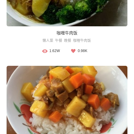
咖喱牛肉饭
懒人菜
午餐
晚餐
咖喱牛肉饭
1.62W
0.98K