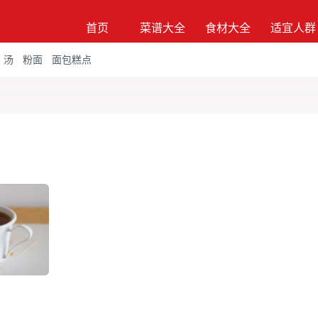
首页
菜谱大全
食材大全
适宜人群
汤
粉面
面包糕点