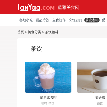
蓝雅美食网
各地小吃
甜品冷饮
主食制作
烹饪厨具
茶饮咖啡
粥
首页
>
美食分类
>
茶饮咖啡
茶饮
简易冰咖啡
姜枣茶
咖啡
茶饮
茶饮