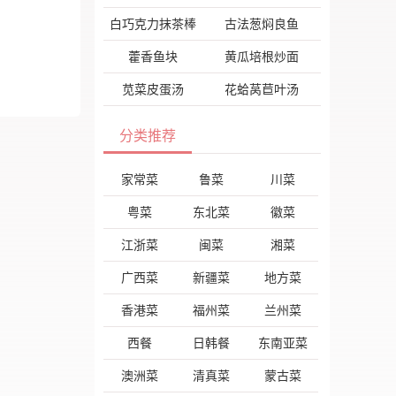
白巧克力抹茶棒
古法葱焖良鱼
藿香鱼块
黄瓜培根炒面
苋菜皮蛋汤
花蛤莴苣叶汤
分类推荐
家常菜
鲁菜
川菜
粤菜
东北菜
徽菜
江浙菜
闽菜
湘菜
广西菜
新疆菜
地方菜
香港菜
福州菜
兰州菜
西餐
日韩餐
东南亚菜
澳洲菜
清真菜
蒙古菜