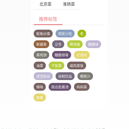
北京菜
淮扬菜
推荐标签
鱿鱼炒蛋
西安小吃
老
新疆菜
立冬
烤鸡翅
糖醋味
蒸肉饼
糖醋排骨
红烧肉
油菜
下饭菜
咸肉菜饭
绿豆粉丝
自制饮品
樱桃汁
辣味
南瓜疙瘩汤
妈妈菜
晚餐