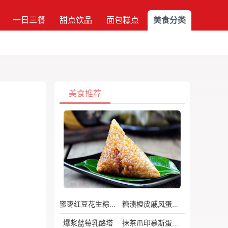
一日三餐
甜点饮品
面包糕点
美食分类
美食推荐
蜜枣红豆花生粽子
糖渍橙皮戚风蛋糕
爆浆蓝莓乳酪塔
抹茶爪印慕斯蛋糕