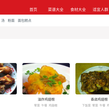
首页
菜谱大全
食材大全
适宜人群
汤
粉面
面包糕点
油炸鸡翅根
香卤鸡翅根
荤菜
午餐
鸡翅根
下饭菜
荤菜
午餐