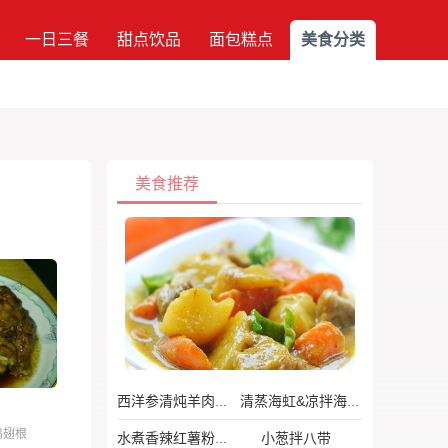
一日三餐
甜点饮品
面包糕点
美食分类
美食推荐
西洋参清炖羊肉汤
清蒸海虹&凉拌海虹
鸡翅根
小葱拌八带
水煮香辣红薯粉丝