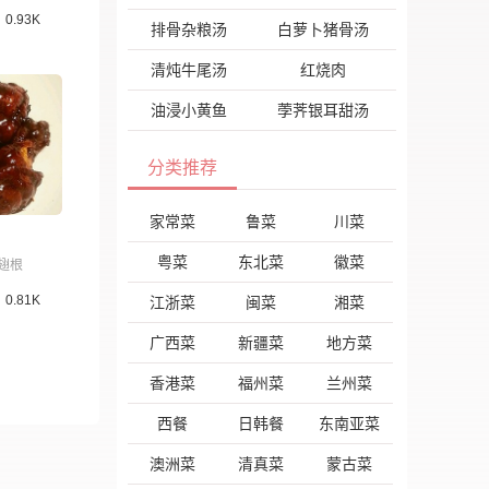
0.93K
排骨杂粮汤
白萝卜猪骨汤
清炖牛尾汤
红烧肉
油浸小黄鱼
荸荠银耳甜汤
分类推荐
家常菜
鲁菜
川菜
粤菜
东北菜
徽菜
翅根
0.81K
江浙菜
闽菜
湘菜
广西菜
新疆菜
地方菜
香港菜
福州菜
兰州菜
西餐
日韩餐
东南亚菜
澳洲菜
清真菜
蒙古菜