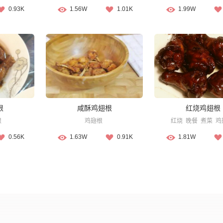
0.93K
1.56W
1.01K
1.99W
根
咸酥鸡翅根
红烧鸡翅根
根
鸡翅根
红烧
晚餐
煮菜
鸡
0.56K
1.63W
0.91K
1.81W