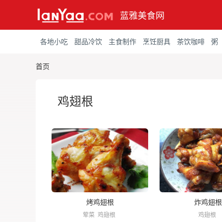
蓝雅美食网
各地小吃
甜品冷饮
主食制作
烹饪厨具
茶饮咖啡
粥
首页
鸡翅根
烤鸡翅根
炸鸡翅根
荤菜
鸡翅根
鸡翅根