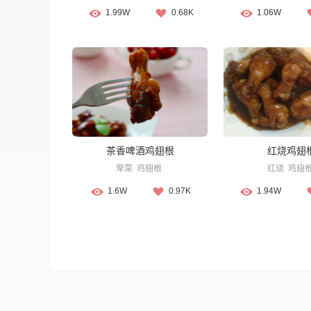
1.99W
0.68K
1.06W
茶香啤酒鸡翅根
红烧鸡翅
荤菜
鸡翅根
红烧
鸡翅
1.6W
0.97K
1.94W