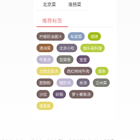
北京菜
淮扬菜
推荐标签
柠檬奶油酱汁
私家菜
焗烤
澳洲菜
北京小吃
猴头菇料理
牛尾汤
豆腐卷
宝宝
文蛤豆腐汤
西红柿炖牛肉
面条
肥肠粉
猪肝汤
米汤
兰州菜
沙拉
砂锅
萝卜鲫鱼汤
清蒸鱼