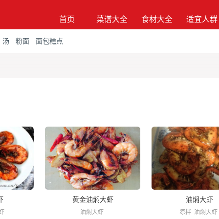
首页
菜谱大全
食材大全
适宜人群
汤
粉面
面包糕点
虾
黄金油焖大虾
油焖大虾
虾
油焖大虾
凉拌
油焖大虾