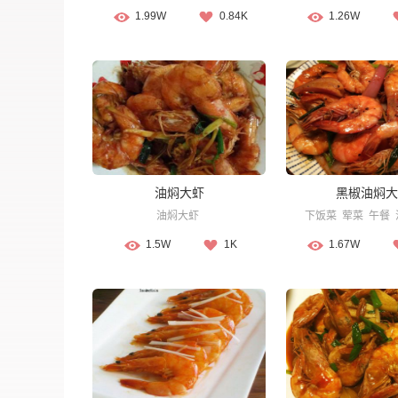
1.99W
0.84K
1.26W
油焖大虾
黑椒油焖大
油焖大虾
下饭菜
荤菜
午餐
1.5W
1K
1.67W