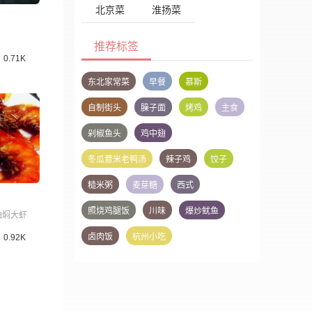
北京菜
淮扬菜
推荐标签
0.71K
东北家常菜
早餐
慕斯
自制街头
臊子面
烤鸡
主食
剁椒鱼头
鸡中翅
冬瓜薏米老鸭汤
辣子鸡
饺子
糙米粥
麦芽糖
西式
照烧鸡腿饭
川味
爆炒鱿鱼
油焖大虾
卤肉饭
杭州小吃
0.92K