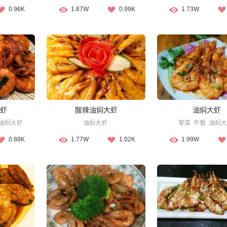
0.96K
1.87W
0.99K
1.73W
虾
酸辣油焖大虾
油焖大虾
油焖大虾
油焖大虾
荤菜
午餐
油焖大
0.88K
1.77W
1.02K
1.99W