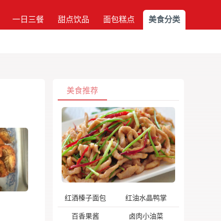
一日三餐
甜点饮品
面包糕点
美食分类
美食推荐
红酒榛子面包
红油水晶鸭掌
百香果酱
卤肉小油菜