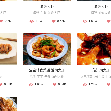
油焖大虾
油焖大虾
大虾
海鲜
午餐
油焖大虾
海鲜
油焖大虾
0.7K
1.1W
0.52K
1.51W
宝宝辅食菜谱:油焖大虾
茄汁焖大虾
虾
荤菜
宝宝
午餐
油焖大虾
家常菜式
海鲜
茄汁
0.81K
1.64W
0.64K
1.28W