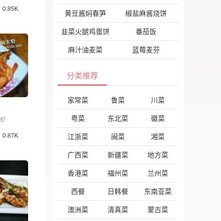
0.85K
黄豆酱焖春笋
椒盐麻酱烧饼
韭菜火腿鸡蛋饼
番茄饭
麻汁油麦菜
蓝莓麦芬
分类推荐
家常菜
鲁菜
川菜
粤菜
东北菜
徽菜
虾
0.87K
江浙菜
闽菜
湘菜
广西菜
新疆菜
地方菜
香港菜
福州菜
兰州菜
西餐
日韩餐
东南亚菜
澳洲菜
清真菜
蒙古菜