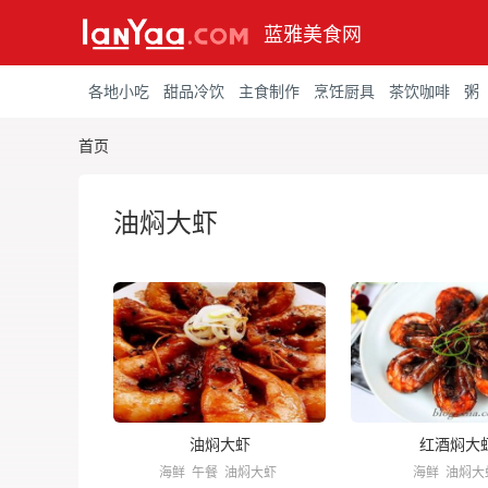
蓝雅美食网
各地小吃
甜品冷饮
主食制作
烹饪厨具
茶饮咖啡
粥
首页
油焖大虾
油焖大虾
红酒焖大
海鲜
午餐
油焖大虾
海鲜
油焖大