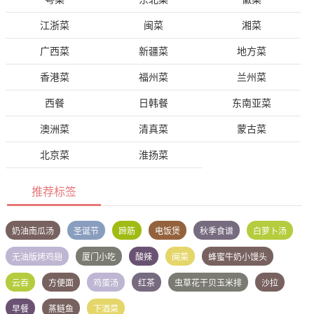
江浙菜
闽菜
湘菜
广西菜
新疆菜
地方菜
香港菜
福州菜
兰州菜
西餐
日韩餐
东南亚菜
澳洲菜
清真菜
蒙古菜
北京菜
淮扬菜
推荐标签
奶油南瓜汤
圣诞节
蹄筋
电饭煲
秋季食谱
白萝卜汤
无油版烤鸡翅
厦门小吃
酸辣
闽菜
蜂蜜牛奶小馒头
云吞
方便面
鸡蛋汤
红茶
虫草花干贝玉米排
沙拉
早餐
蒸鲢鱼
下酒菜