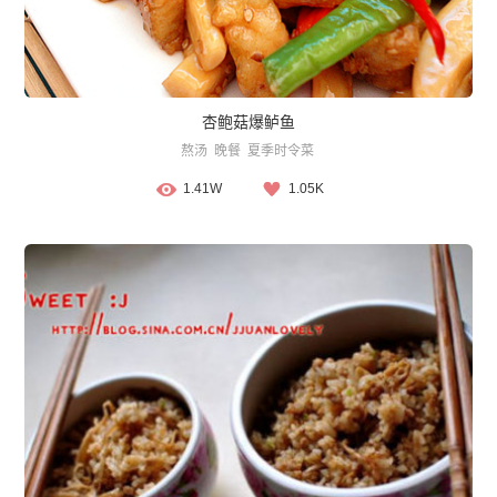
杏鲍菇爆鲈鱼
熬汤
晚餐
夏季时令菜
1.41W
1.05K