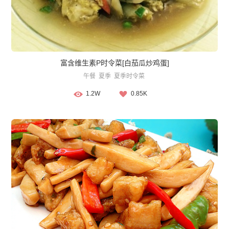
富含维生素P时令菜[白茄瓜炒鸡蛋]
午餐
夏季
夏季时令菜
1.2W
0.85K