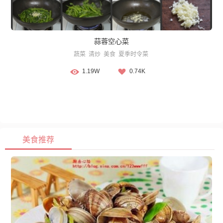
蒜蓉空心菜
蔬菜
清炒
美食
夏季时令菜
1.19W
0.74K
美食推荐