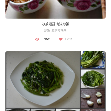
沙茶姬菇肉沫炒饭
炒饭
夏季时令菜
1.79W
1.03K