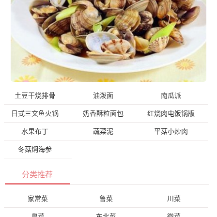
土豆干烧排骨
油泼面
南瓜派
日式三文鱼火锅
奶香酥粒面包
红烧肉电饭锅版
水果布丁
蔬菜泥
平菇小炒肉
冬菇焖海参
分类推荐
家常菜
鲁菜
川菜
粤菜
东北菜
徽菜