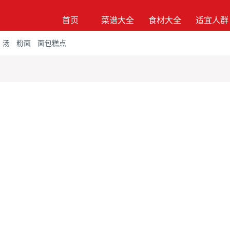
首页
菜谱大全
食材大全
适宜人群
汤
粉面
面包糕点