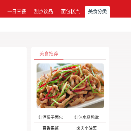
一日三餐
甜点饮品
面包糕点
美食分类
美食推荐
红酒榛子面包
红油水晶鸭掌
百香果酱
卤肉小油菜