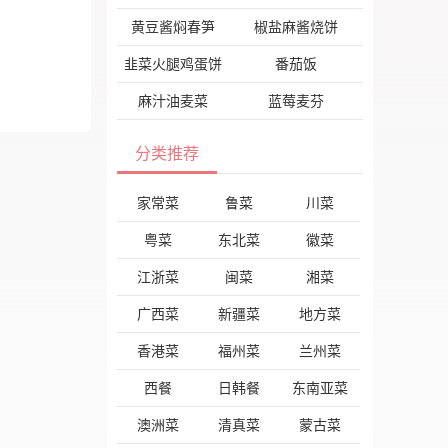
黄豆酱焖春笋
椒盐麻酱烧饼
韭菜火腿鸡蛋饼
番茄饭
麻汁油麦菜
蓝莓麦芬
分类推荐
家常菜
鲁菜
川菜
粤菜
东北菜
徽菜
江浙菜
闽菜
湘菜
广西菜
新疆菜
地方菜
香港菜
福州菜
兰州菜
西餐
日韩餐
东南亚菜
澳洲菜
清真菜
蒙古菜