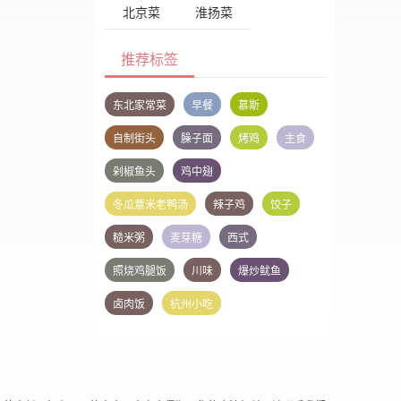
北京菜
淮扬菜
推荐标签
东北家常菜
早餐
慕斯
自制街头
臊子面
烤鸡
主食
剁椒鱼头
鸡中翅
冬瓜薏米老鸭汤
辣子鸡
饺子
糙米粥
麦芽糖
西式
照烧鸡腿饭
川味
爆炒鱿鱼
卤肉饭
杭州小吃