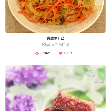
爽脆萝卜丝
下饭菜
凉菜
凉拌
酸
1.98W
0.69K