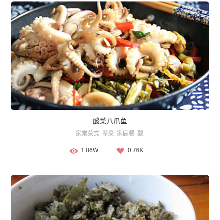
酸菜八爪鱼
家常菜式
荤菜
家庭餐
酸
1.86W
0.76K