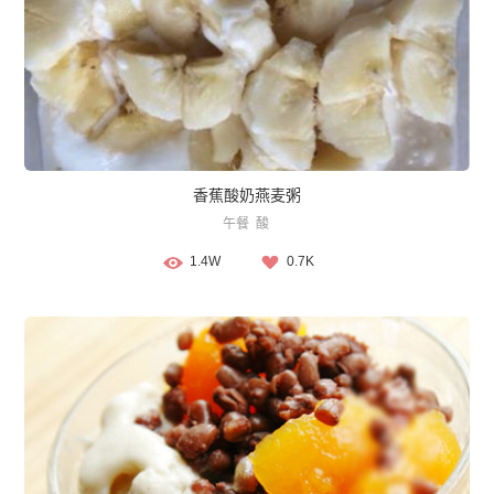
香蕉酸奶燕麦粥
午餐
酸
1.4W
0.7K