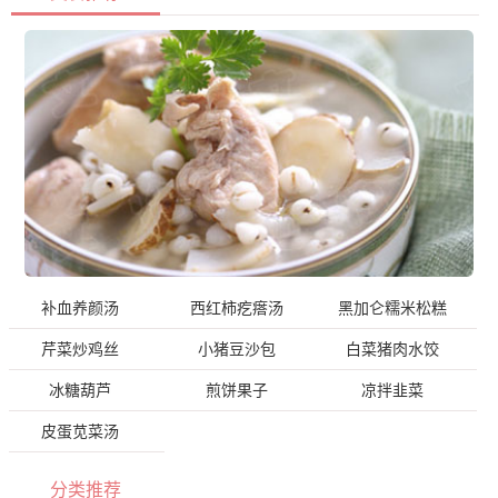
补血养颜汤
西红柿疙瘩汤
黑加仑糯米松糕
芹菜炒鸡丝
小猪豆沙包
白菜猪肉水饺
冰糖葫芦
煎饼果子
凉拌韭菜
皮蛋苋菜汤
分类推荐