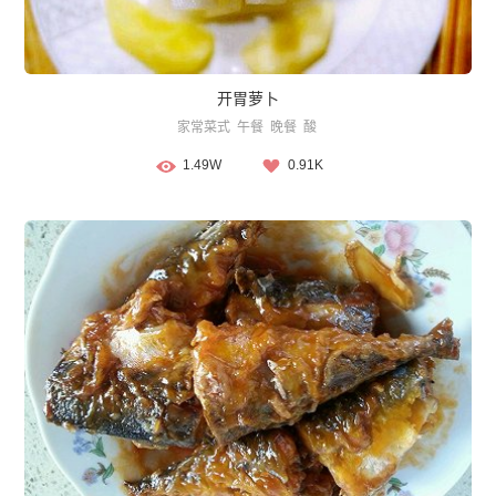
开胃萝卜
家常菜式
午餐
晚餐
酸
1.49W
0.91K