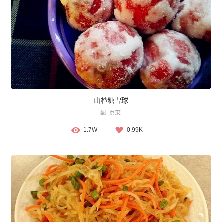
山楂糖雪球
酸
京菜
1.7W
0.99K