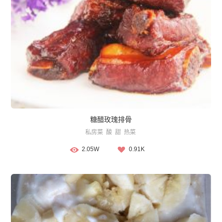
糖醋玫瑰排骨
私房菜
酸
甜
热菜
2.05W
0.91K