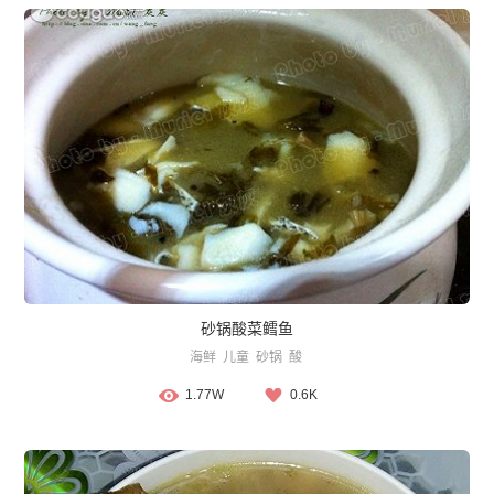
砂锅酸菜鳕鱼
海鲜
儿童
砂锅
酸
1.77W
0.6K