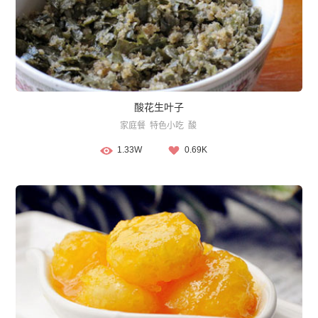
酸花生叶子
家庭餐
特色小吃
酸
1.33W
0.69K