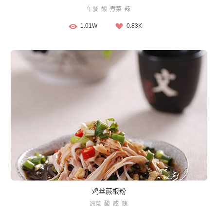
午餐
酸
煮菜
辣
1.01W
0.83K
鸡丝蕨根粉
凉菜
酸
咸
辣