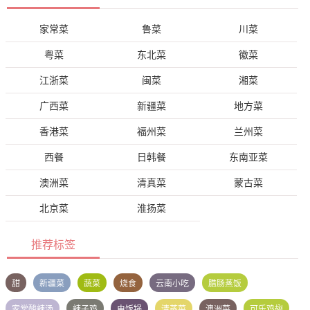
家常菜
鲁菜
川菜
粤菜
东北菜
徽菜
江浙菜
闽菜
湘菜
广西菜
新疆菜
地方菜
香港菜
福州菜
兰州菜
西餐
日韩餐
东南亚菜
澳洲菜
清真菜
蒙古菜
北京菜
淮扬菜
推荐标签
甜
新疆菜
蔬菜
烧食
云南小吃
腊肠蒸饭
家常酸辣汤
辣子鸡
电饭锅
清蒸菜
澳洲菜
可乐鸡翅