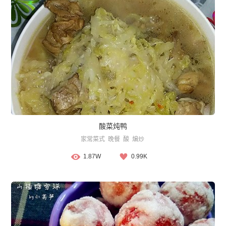
酸菜炖鸭
家常菜式
晚餐
酸
煸炒
1.87W
0.99K