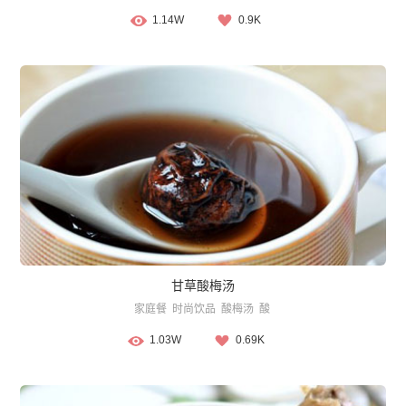
1.14W
0.9K
甘草酸梅汤
家庭餐
时尚饮品
酸梅汤
酸
1.03W
0.69K