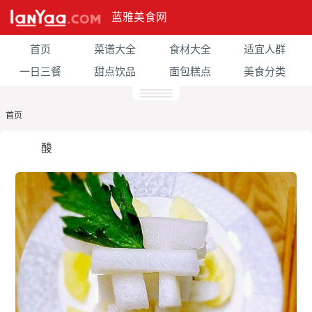
蓝雅美食网
首页
菜谱大全
食材大全
适宜人群
一日三餐
甜点饮品
面包糕点
美食分类
首页
酸