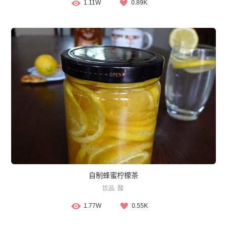
1.11W
0.89K
自制蜂蜜柠檬茶
饮品
酸
1.77W
0.55K