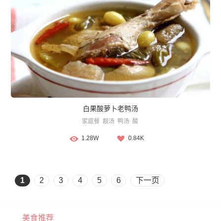
白果酸萝卜老鸭汤
家庭餐
靓汤
鸭汤
酸
1.28W
0.84K
1
2
3
4
5
6
下一页
美食推荐