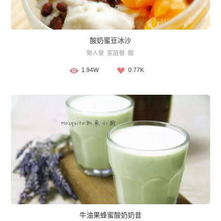
酸奶蜜豆冰沙
懒人餐
家庭餐
酸
1.94W
0.77K
牛油果蜂蜜酸奶奶昔