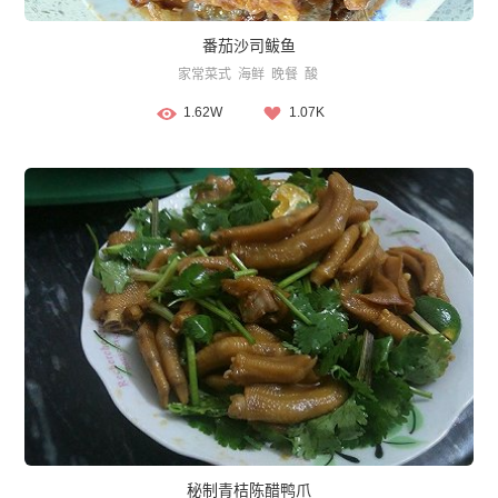
番茄沙司鲅鱼
家常菜式
海鲜
晚餐
酸
1.62W
1.07K
秘制青桔陈醋鸭爪