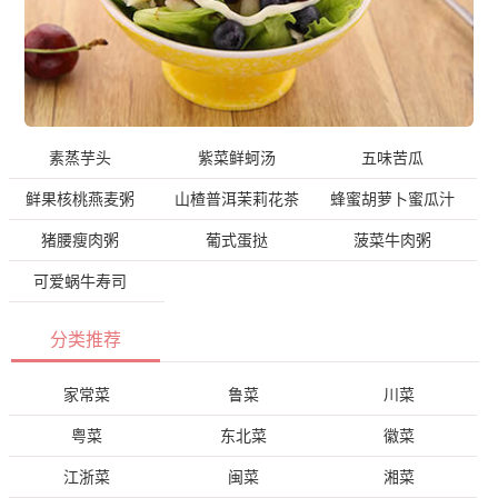
素蒸芋头
紫菜鲜蚵汤
五味苦瓜
鲜果核桃燕麦粥
山楂普洱茉莉花茶
蜂蜜胡萝卜蜜瓜汁
猪腰瘦肉粥
葡式蛋挞
菠菜牛肉粥
可爱蜗牛寿司
分类推荐
家常菜
鲁菜
川菜
粤菜
东北菜
徽菜
江浙菜
闽菜
湘菜