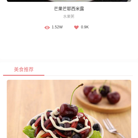
芒果芒耶西米露
水果粥
1.52W
0.9K
美食推荐