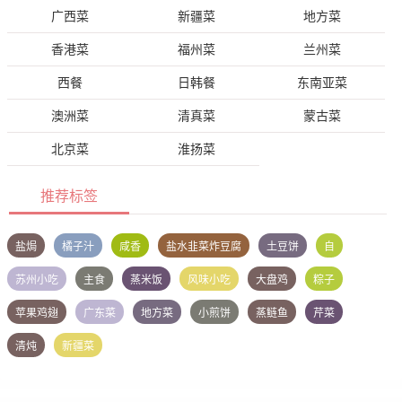
广西菜
新疆菜
地方菜
香港菜
福州菜
兰州菜
西餐
日韩餐
东南亚菜
澳洲菜
清真菜
蒙古菜
北京菜
淮扬菜
推荐标签
盐焗
橘子汁
咸香
盐水韭菜炸豆腐
土豆饼
自
苏州小吃
主食
蒸米饭
风味小吃
大盘鸡
粽子
苹果鸡翅
广东菜
地方菜
小煎饼
蒸鲢鱼
芹菜
清炖
新疆菜