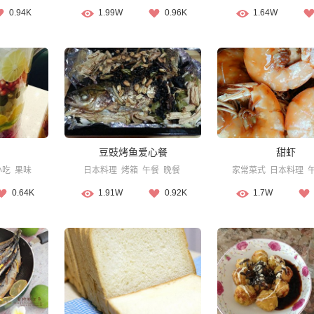
0.94K
1.99W
0.96K
1.64W
豆豉烤鱼爱心餐
甜虾
小吃
果味
日本料理
烤箱
午餐
晚餐
家常菜式
日本料理
0.64K
1.91W
0.92K
1.7W