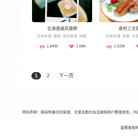
北海道戚风蛋糕
香煎三文
日本料理
蛋糕
烘焙美食
烤箱
日本料理
西餐
平
1.84W
1.06K
1.52W
1
2
下一页
特别声明：网站所展示的菜谱、文章及图片由互联网用户整理发布，内
蓝雅美食