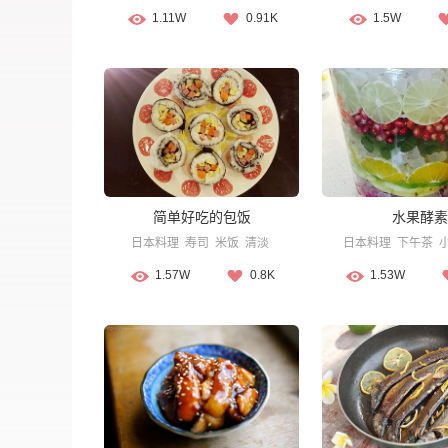
1.11W
0.91K
1.5W
简单好吃的包饭
水果酵素
日本料理
寿司
米饭
清淡
日本料理
下午茶
1.57W
0.8K
1.53W