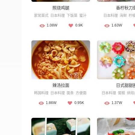
照烧鸡腿
香柠秋刀
家常菜式
日本料理
下饭菜
蜜汁
日本料理
海鲜
柠
1.08W
0.9K
1.63W
辣汤拉面
日式甜甜
韩国料理
日本料理
面条
方便面
日本料理
蛋糕
烘焙
1.86W
0.95K
1.37W