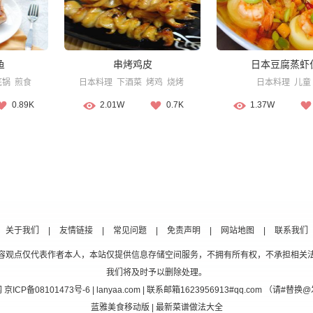
鱼
串烤鸡皮
日本豆腐蒸虾
底锅
煎食
日本料理
下酒菜
烤鸡
烧烤
日本料理
儿童
0.89K
2.01W
0.7K
1.37W
关于我们
|
友情链接
|
常见问题
|
免责声明
|
网站地图
|
联系我们
容观点仅代表作者本人，本站仅提供信息存储空间服务，不拥有所有权，不承担相关
我们将及时予以删除处理。
网
京ICP备08101473号-6
| lanyaa.com | 联系邮箱1623956913#qq.com （请#
蓝雅美食移动版
| 最新菜谱做法大全