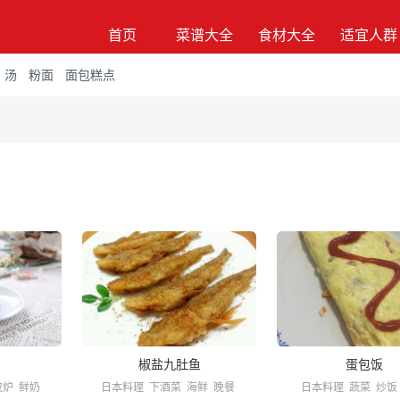
首页
菜谱大全
食材大全
适宜人群
汤
粉面
面包糕点
椒盐九肚鱼
蛋包饭
波炉
鲜奶
日本料理
下酒菜
海鲜
晚餐
日本料理
蔬菜
炒饭