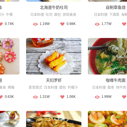
鱼
北海道牛奶吐司
自制章鱼烧
檬汁
午餐
日本料理
吐司
面包
烘焙美食
日本料理
下酒菜
海
0.74K
1.19W
0.98K
1.77W
圈
天妇罗虾
咖喱牛肉面
美食
烤箱
家常菜式
日本料理
面包
柠檬汁
日本料理
面条
炖牛肉
0.63K
1.31W
1.06K
1.99W