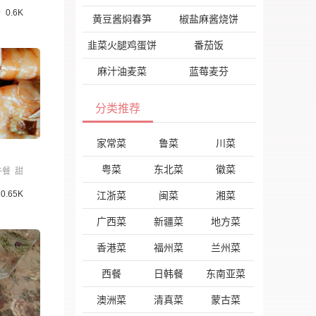
0.6K
黄豆酱焖春笋
椒盐麻酱烧饼
韭菜火腿鸡蛋饼
番茄饭
麻汁油麦菜
蓝莓麦芬
分类推荐
家常菜
鲁菜
川菜
粤菜
东北菜
徽菜
午餐
甜
0.65K
江浙菜
闽菜
湘菜
广西菜
新疆菜
地方菜
香港菜
福州菜
兰州菜
西餐
日韩餐
东南亚菜
澳洲菜
清真菜
蒙古菜