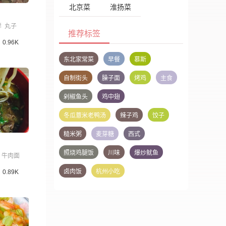
北京菜
淮扬菜
鲜
丸子
推荐标签
0.96K
东北家常菜
早餐
慕斯
自制街头
臊子面
烤鸡
主食
剁椒鱼头
鸡中翅
冬瓜薏米老鸭汤
辣子鸡
饺子
糙米粥
麦芽糖
西式
照烧鸡腿饭
川味
爆炒鱿鱼
牛肉面
卤肉饭
杭州小吃
0.89K