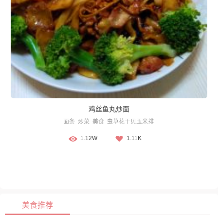
鸡丝鱼丸炒面
面条
炒菜
美食
虫草花干贝玉米排
1.12W
1.11K
美食推荐