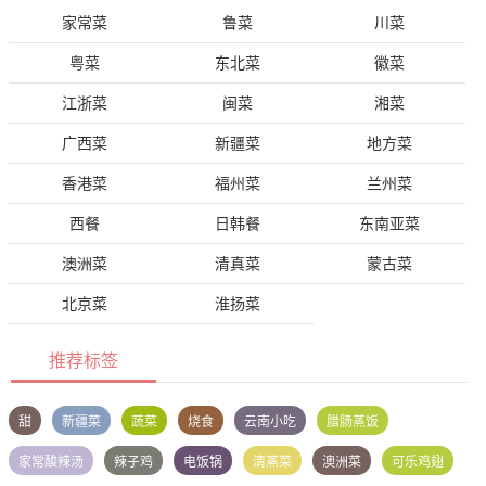
家常菜
鲁菜
川菜
粤菜
东北菜
徽菜
江浙菜
闽菜
湘菜
广西菜
新疆菜
地方菜
香港菜
福州菜
兰州菜
西餐
日韩餐
东南亚菜
澳洲菜
清真菜
蒙古菜
北京菜
淮扬菜
推荐标签
甜
新疆菜
蔬菜
烧食
云南小吃
腊肠蒸饭
家常酸辣汤
辣子鸡
电饭锅
清蒸菜
澳洲菜
可乐鸡翅