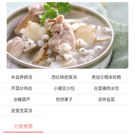
补血养颜汤
西红柿疙瘩汤
黑加仑糯米松糕
芹菜炒鸡丝
小猪豆沙包
白菜猪肉水饺
冰糖葫芦
煎饼果子
凉拌韭菜
皮蛋苋菜汤
分类推荐