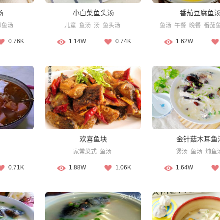
汤
小白菜鱼头汤
番茄豆腐鱼
鲫鱼汤
儿童
鱼汤
汤
鱼头汤
鱼汤
午餐
晚餐
番茄
0.76K
1.14W
0.74K
1.62W
欢喜鱼块
金针菇木耳鱼
家常菜式
鱼汤
煲汤
鱼汤
炖鱼
0.71K
1.88W
1.06K
1.64W