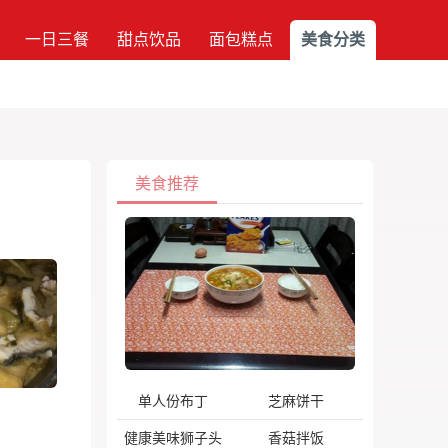
一日三餐
甜点饮品
面包糕点
美食分类
美食推荐
单人份布丁
芝麻饼干
健康美味狮子头
香菇拌饭