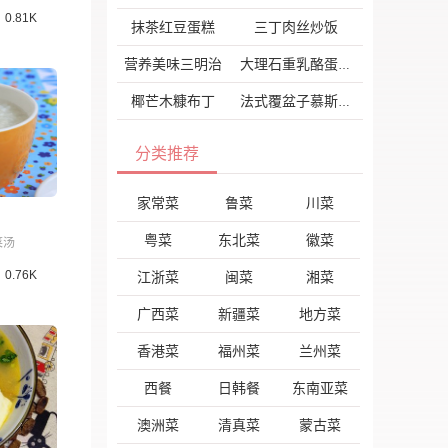
0.81K
抹茶红豆蛋糕
三丁肉丝炒饭
营养美味三明治
大理石重乳酪蛋糕
椰芒木糠布丁
法式覆盆子慕斯芝士蛋糕
分类推荐
家常菜
鲁菜
川菜
粤菜
东北菜
徽菜
菜汤
0.76K
江浙菜
闽菜
湘菜
广西菜
新疆菜
地方菜
香港菜
福州菜
兰州菜
西餐
日韩餐
东南亚菜
澳洲菜
清真菜
蒙古菜