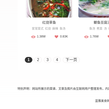
红烧草鱼
鲫鱼豆腐
家常菜式
红烧
麻辣
鱼汤
鱼汤
煮菜
汤
1.38W
0.83K
1.76W
1
2
3
4
下一页
特别声明：网站所展示的菜谱、文章及图片由互联网用户整理发布，内
蓝雅美食