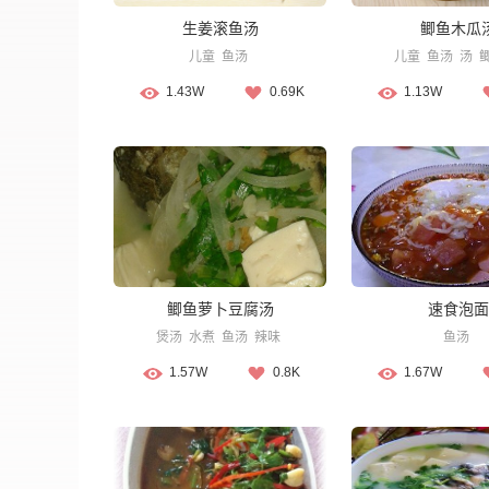
生姜滚鱼汤
鲫鱼木瓜
儿童
鱼汤
儿童
鱼汤
汤
1.43W
0.69K
1.13W
鲫鱼萝卜豆腐汤
速食泡面
煲汤
水煮
鱼汤
辣味
鱼汤
1.57W
0.8K
1.67W