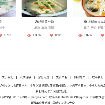
汤
奶汤鲫鱼豆腐
鲜甜鲫鱼豆腐
秋季
浓汤
鱼汤
熬制
鱼汤
美食
鲫鱼
0.78K
1.35W
0.92K
1.07W
关于我们
|
友情链接
|
常见问题
|
免责声明
|
网站地图
|
联系我们
容观点仅代表作者本人，本站仅提供信息存储空间服务，不拥有所有权，不承担相关
我们将及时予以删除处理。
网
京ICP备08101473号-6
| lanyaa.com | 联系邮箱1623956913#qq.com （请#
蓝雅美食移动版
| 最新菜谱做法大全