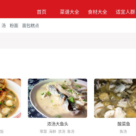
首页
菜谱大全
食材大全
适宜人群
汤
粉面
面包糕点
浓汤大鱼头
酸菜鱼
饭
荤菜
海鲜
浓汤
鱼汤
鱼汤