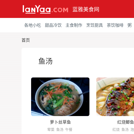
蓝雅美食网
各地小吃
甜品冷饮
主食制作
烹饪厨具
茶饮咖啡
粥
首页
鱼汤
萝卜丝草鱼
红烧鲫鱼
荤菜
鱼汤
午餐
红烧
鱼汤
泡