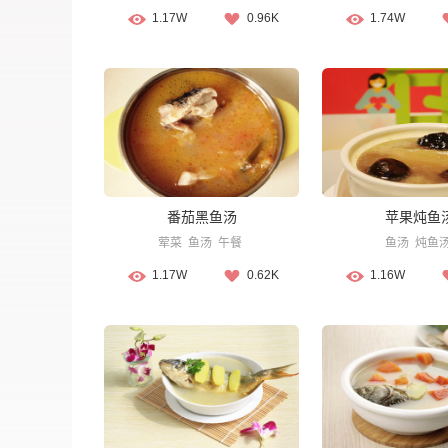
1.17W
0.96K
1.74W
番茄黑鱼汤
苹果炖鱼
荤菜
鱼汤
午餐
鱼汤
炖鱼
1.17W
0.62K
1.16W