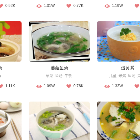
0.92K
1.31W
0.77K
1.19W
汤
蘑菇鱼汤
蛋黄粥
汤
荤菜
鱼汤
午餐
儿童
米粥
鱼汤
1.11K
1.09W
0.76K
1.33W