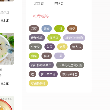
北京菜
淮扬菜
汤
鱼汤泡饭
推荐标签
0.81K
凉菜
素食
白领
鲜奶
传统小吃
面疙瘩
板栗红烧鸡翅
豆芽菜
鲁菜
汤圆
情人节
卤菜
鸭汤
川菜
西红柿炒西葫芦
虫草花花豆骨头汤
汤
莲
萝卜鲫鱼汤
猴头菇料理
汤
冰镇杨梅汁
0.93K