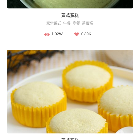
蒸鸡蛋糕
家常菜式
午餐
晚餐
蒸蛋糕
1.92W
0.89K