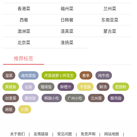
香港菜
福州菜
兰州菜
西餐
日韩餐
东南亚菜
澳洲菜
清真菜
蒙古菜
北京菜
淮扬菜
推荐标签
溜菜
咸肉菜饭
芹菜胡萝卜拌花生
春季
炖牛肉
蒸鲢鱼
云吞
猪排饭
鲜橙汁
平底锅
鲜汤
肥肠粉
创意菜
腊肉饭
韩国小吃
广州小吃
兰州菜
酿鸡翅
蹄筋
川菜
关于我们
|
友情链接
|
常见问题
|
免责声明
|
网站地图
|