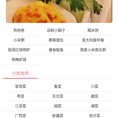
热狗卷
自制小圆子
糯米饼
小米粥
椰蓉面包
意大利面早餐
极简红烧明虾
酱香鱿鱼
燕麦小米南瓜粥
杨梅虾球
分类推荐
家常菜
鲁菜
川菜
粤菜
东北菜
徽菜
江浙菜
闽菜
湘菜
广西菜
新疆菜
地方菜