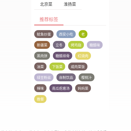
北京菜
淮扬菜
推荐标签
鱿鱼炒蛋
西安小吃
老
新疆菜
立冬
烤鸡翅
糖醋味
蒸肉饼
糖醋排骨
红烧肉
油菜
下饭菜
咸肉菜饭
绿豆粉丝
自制饮品
樱桃汁
辣味
南瓜疙瘩汤
妈妈菜
晚餐