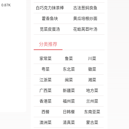
0.87K
白巧克力抹茶棒
古法葱焖良鱼
藿香鱼块
黄瓜培根炒面
苋菜皮蛋汤
花蛤莴苣叶汤
分类推荐
家常菜
鲁菜
川菜
粤菜
东北菜
徽菜
江浙菜
闽菜
湘菜
广西菜
新疆菜
地方菜
香港菜
福州菜
兰州菜
西餐
日韩餐
东南亚菜
澳洲菜
清真菜
蒙古菜