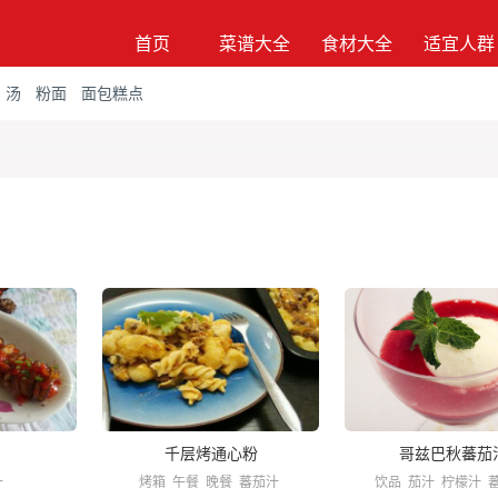
首页
菜谱大全
食材大全
适宜人群
汤
粉面
面包糕点
千层烤通心粉
哥兹巴秋蕃茄
汁
烤箱
午餐
晚餐
蕃茄汁
饮品
茄汁
柠檬汁