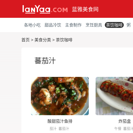
蓝雅美食网
各地小吃
甜品冷饮
主食制作
烹饪厨具
茶饮咖啡
粥
首页
>
美食分类
>
茶饮咖啡
蕃茄汁
酸甜茄汁鱼排
炸茄盒
茄汁
蕃茄汁
午餐
蕃茄