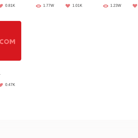
0.81K
1.77W
1.01K
1.23W
汁
0.47K