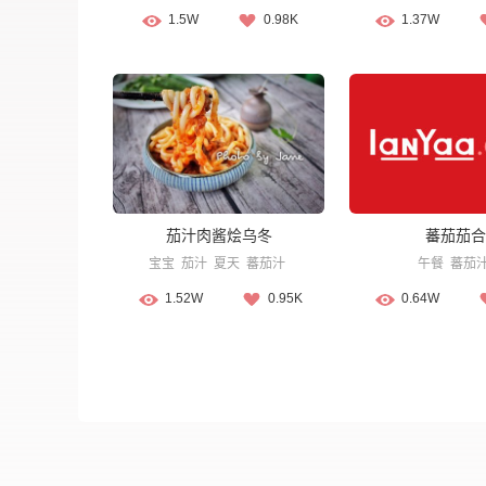
1.5W
0.98K
1.37W
茄汁肉酱烩乌冬
蕃茄茄合
宝宝
茄汁
夏天
蕃茄汁
午餐
蕃茄
1.52W
0.95K
0.64W