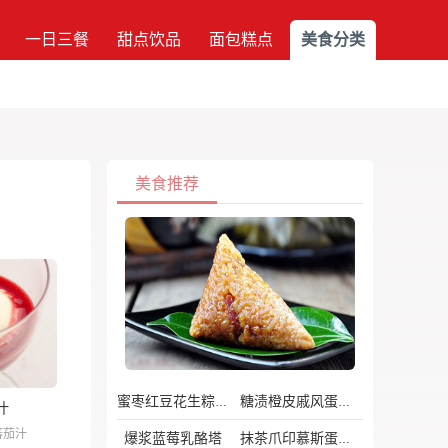
一日三餐
甜点饮品
面包糕点
美食分类
美食推荐
蜜枣红豆花生粽子
糖渍橙皮戚风蛋糕
汁
蕃茄汁
爆浆蓝莓乳酪塔
抹茶爪印慕斯蛋糕