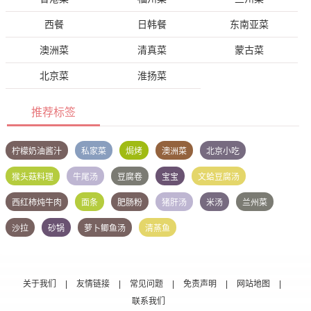
西餐
日韩餐
东南亚菜
澳洲菜
清真菜
蒙古菜
北京菜
淮扬菜
推荐标签
柠檬奶油酱汁
私家菜
焗烤
澳洲菜
北京小吃
猴头菇料理
牛尾汤
豆腐卷
宝宝
文蛤豆腐汤
西红柿炖牛肉
面条
肥肠粉
猪肝汤
米汤
兰州菜
沙拉
砂锅
萝卜鲫鱼汤
清蒸鱼
关于我们
|
友情链接
|
常见问题
|
免责声明
|
网站地图
|
联系我们