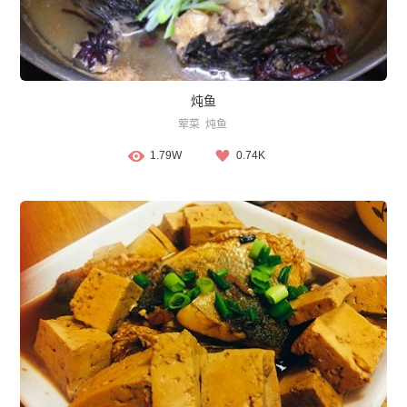
炖鱼
荤菜
炖鱼
1.79W
0.74K