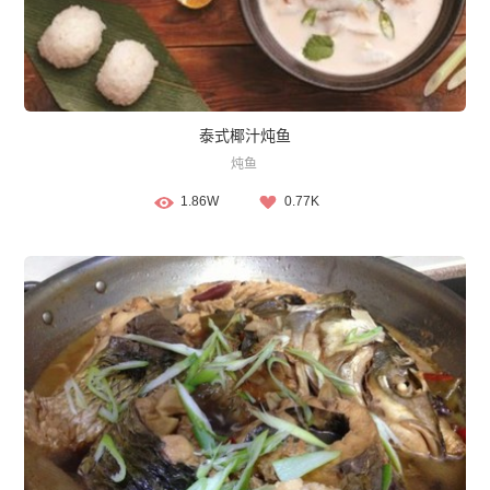
泰式椰汁炖鱼
炖鱼
1.86W
0.77K