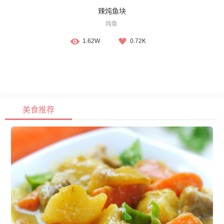
辣炖鱼块
炖鱼
1.62W
0.72K
美食推荐