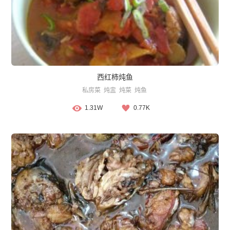
西红柿炖鱼
私房菜
炖盅
炖菜
炖鱼
1.31W
0.77K