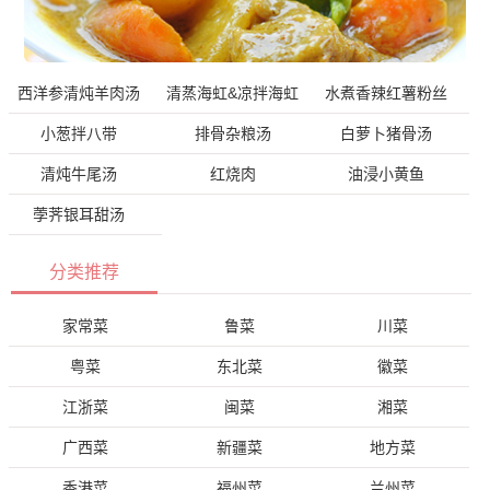
西洋参清炖羊肉汤
清蒸海虹&凉拌海虹
水煮香辣红薯粉丝
小葱拌八带
排骨杂粮汤
白萝卜猪骨汤
清炖牛尾汤
红烧肉
油浸小黄鱼
荸荠银耳甜汤
分类推荐
家常菜
鲁菜
川菜
粤菜
东北菜
徽菜
江浙菜
闽菜
湘菜
广西菜
新疆菜
地方菜
香港菜
福州菜
兰州菜