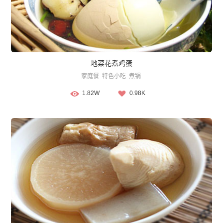
地菜花煮鸡蛋
家庭餐
特色小吃
煮锅
1.82W
0.98K