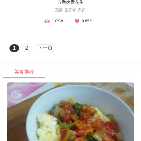
五香卤煮花生
凉菜
家庭餐
煮锅
1.05W
0.85K
1
2
下一页
美食推荐