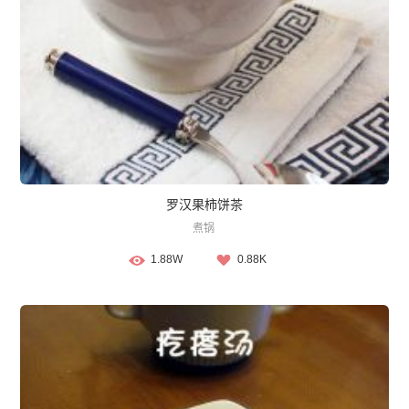
罗汉果柿饼茶
煮锅
1.88W
0.88K