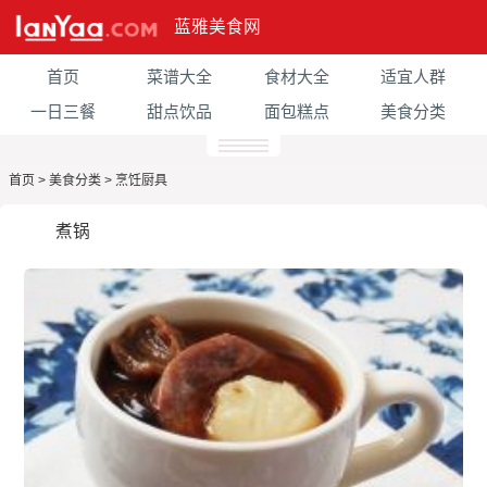
蓝雅美食网
首页
菜谱大全
食材大全
适宜人群
一日三餐
甜点饮品
面包糕点
美食分类
首页
>
美食分类
>
烹饪厨具
煮锅