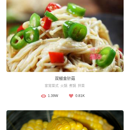
双椒金针菇
家常菜式
火锅
煮锅
拌菜
1.39W
0.81K