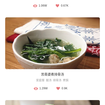
1.06W
0.67K
苦斋婆煮排骨汤
家庭餐
靓汤
排骨汤
煮锅
1.29W
0.9K