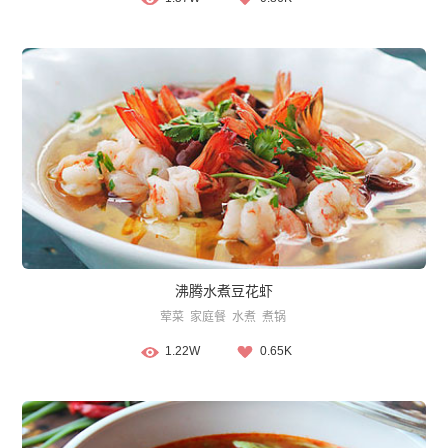
沸腾水煮豆花虾
荤菜
家庭餐
水煮
煮锅
1.22W
0.65K