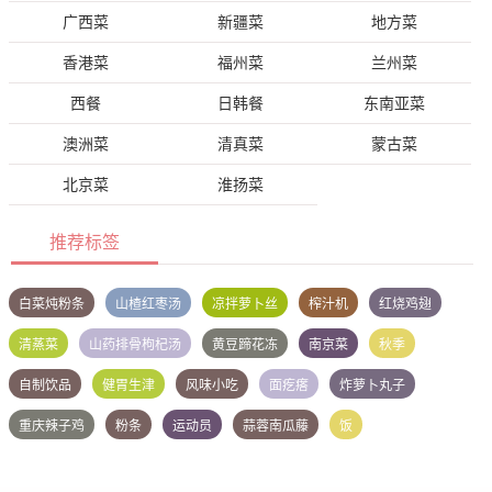
广西菜
新疆菜
地方菜
香港菜
福州菜
兰州菜
西餐
日韩餐
东南亚菜
澳洲菜
清真菜
蒙古菜
北京菜
淮扬菜
推荐标签
白菜炖粉条
山楂红枣汤
凉拌萝卜丝
榨汁机
红烧鸡翅
清蒸菜
山药排骨枸杞汤
黄豆蹄花冻
南京菜
秋季
自制饮品
健胃生津
风味小吃
面疙瘩
炸萝卜丸子
重庆辣子鸡
粉条
运动员
蒜蓉南瓜藤
饭