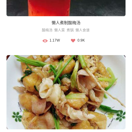
懒人煮制酸梅汤
酸梅汤
懒人菜
煮锅
懒人食谱
1.17W
0.9K