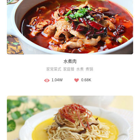
水煮肉
家常菜式
家庭餐
水煮
煮锅
1.04W
0.68K