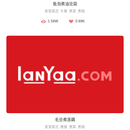
鱼泡煮油豆腐
家常菜式
午餐
煮菜
煮锅
1.56W
0.89K
毛豆煮莲藕
家常菜式
晚餐
煮菜
煮锅