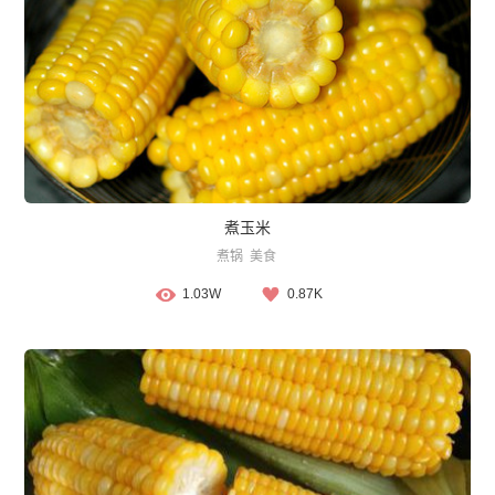
煮玉米
煮锅
美食
1.03W
0.87K