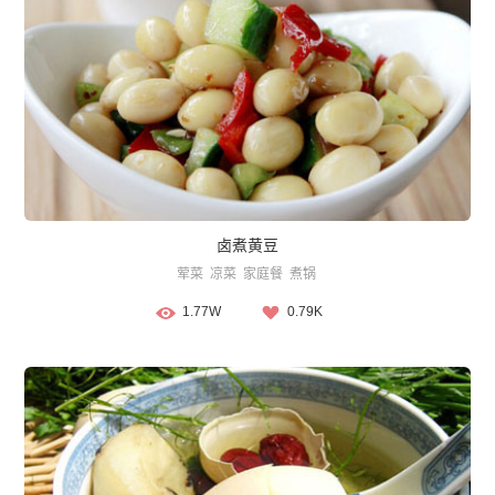
卤煮黄豆
荤菜
凉菜
家庭餐
煮锅
1.77W
0.79K