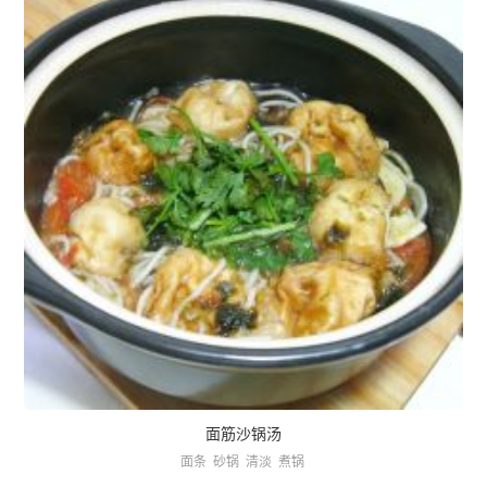
面筋沙锅汤
面条
砂锅
清淡
煮锅