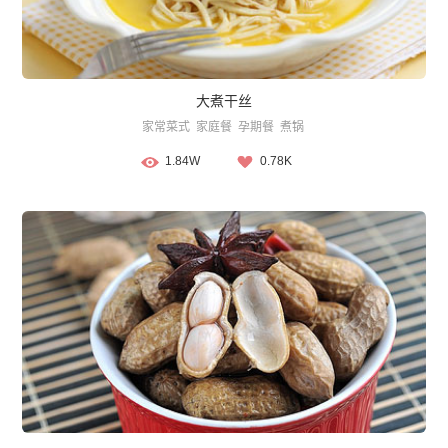
大煮干丝
家常菜式
家庭餐
孕期餐
煮锅
1.84W
0.78K