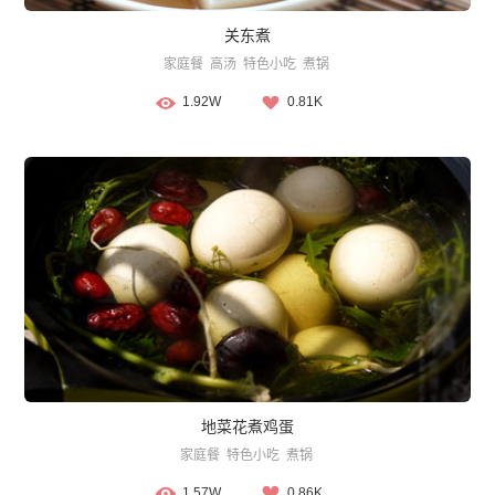
关东煮
家庭餐
高汤
特色小吃
煮锅
1.92W
0.81K
地菜花煮鸡蛋
家庭餐
特色小吃
煮锅
1.57W
0.86K