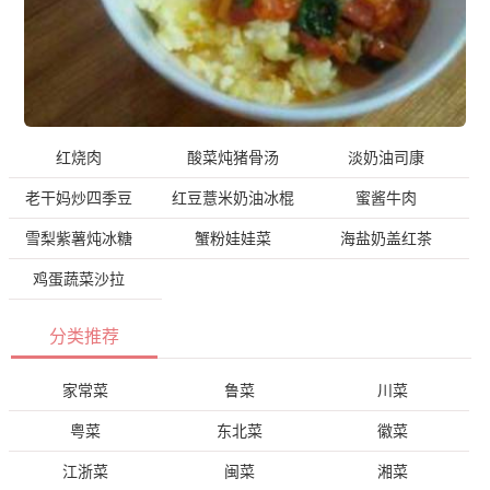
红烧肉
酸菜炖猪骨汤
淡奶油司康
老干妈炒四季豆
红豆薏米奶油冰棍
蜜酱牛肉
雪梨紫薯炖冰糖
蟹粉娃娃菜
海盐奶盖红茶
鸡蛋蔬菜沙拉
分类推荐
家常菜
鲁菜
川菜
粤菜
东北菜
徽菜
江浙菜
闽菜
湘菜