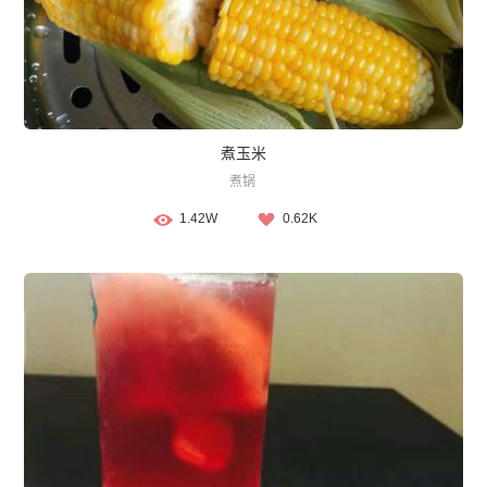
煮玉米
煮锅
1.42W
0.62K