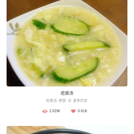
疙瘩汤
疙瘩汤
煮锅
汤
夏季饮食
2.02W
0.91K