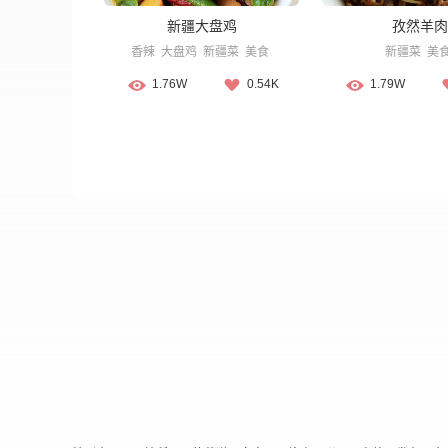
新疆大盘鸡
孜然羊肉
香辣
大盘鸡
新疆菜
美食
新疆菜
美
1.76W
0.54K
1.79W