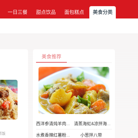
一日三餐
甜点饮品
面包糕点
美食分类
美食推荐
西洋参清炖羊肉汤
清蒸海虹&凉拌海虹
抓饭
小葱拌八带
水煮香辣红薯粉丝