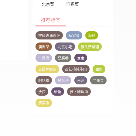
北京菜
淮扬菜
推荐标签
柠檬奶油酱汁
私家菜
焗烤
澳洲菜
北京小吃
猴头菇料理
牛尾汤
豆腐卷
宝宝
文蛤豆腐汤
西红柿炖牛肉
面条
肥肠粉
猪肝汤
米汤
兰州菜
沙拉
砂锅
萝卜鲫鱼汤
清蒸鱼