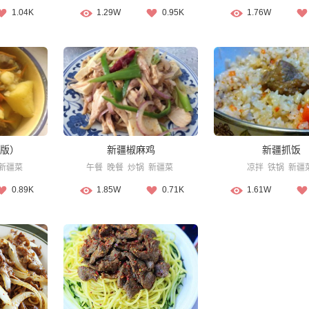
1.04K
1.29W
0.95K
1.76W
版）
新疆椒麻鸡
新疆抓饭
新疆菜
午餐
晚餐
炒锅
新疆菜
凉拌
铁锅
新疆
0.89K
1.85W
0.71K
1.61W