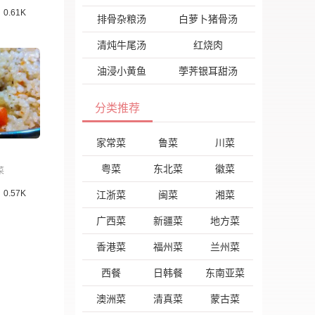
0.61K
排骨杂粮汤
白萝卜猪骨汤
清炖牛尾汤
红烧肉
油浸小黄鱼
荸荠银耳甜汤
分类推荐
家常菜
鲁菜
川菜
粤菜
东北菜
徽菜
菜
0.57K
江浙菜
闽菜
湘菜
广西菜
新疆菜
地方菜
香港菜
福州菜
兰州菜
西餐
日韩餐
东南亚菜
澳洲菜
清真菜
蒙古菜