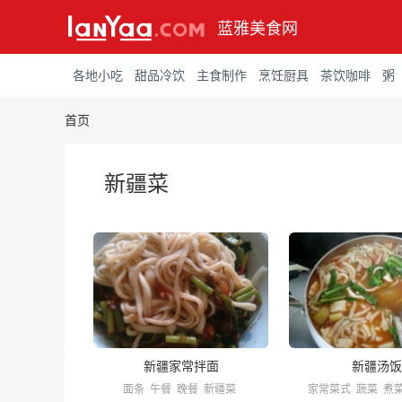
蓝雅美食网
各地小吃
甜品冷饮
主食制作
烹饪厨具
茶饮咖啡
粥
首页
新疆菜
新疆家常拌面
新疆汤饭
面条
午餐
晚餐
新疆菜
家常菜式
蔬菜
煮