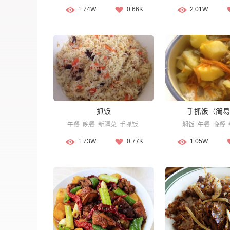
1.74W
0.66K
2.01W
抓饭
手抓饭（简易
午餐
晚餐
新疆菜
手抓饭
焖饭
午餐
晚餐
1.73W
0.77K
1.05W