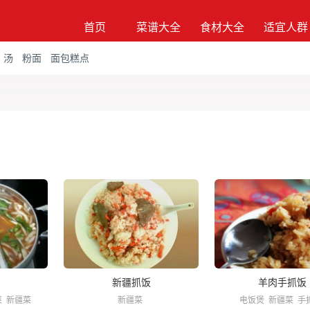
首页
菜谱大全
食材大全
适宜人群
汤
粉面
面包糕点
新疆抓饭
羊肉手抓饭
菜
新疆菜
新疆菜
电饭煲
新疆菜
手