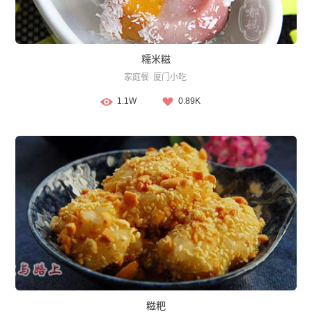
糯米糍
家庭餐
厦门小吃
1.1W
0.89K
糍粑