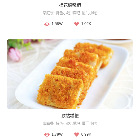
桂花糖糍粑
家庭餐
特色小吃
糍粑
厦门小吃
1.58W
1.02K
孜然糍粑
家庭餐
特色小吃
糍粑
厦门小吃
1.79W
0.99K