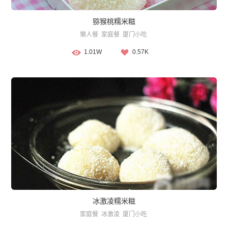
猕猴桃糯米糍
懒人餐
家庭餐
厦门小吃
1.01W
0.57K
冰激凌糯米糍
家庭餐
冰激凌
厦门小吃