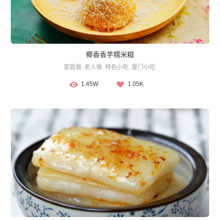
椰香香芋糯米糍
家庭餐
老人餐
特色小吃
厦门小吃
1.45W
1.05K