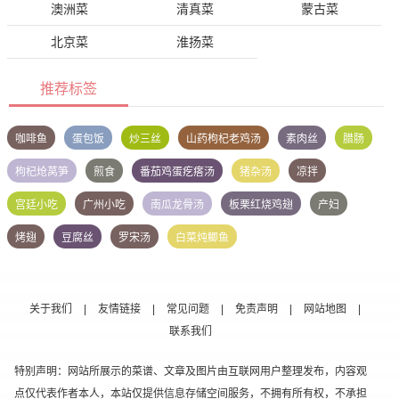
澳洲菜
清真菜
蒙古菜
北京菜
淮扬菜
推荐标签
咖啡鱼
蛋包饭
炒三丝
山药枸杞老鸡汤
素肉丝
腊肠
枸杞炝莴笋
煎食
番茄鸡蛋疙瘩汤
猪杂汤
凉拌
宫廷小吃
广州小吃
南瓜龙骨汤
板栗红烧鸡翅
产妇
烤翅
豆腐丝
罗宋汤
白菜炖鲫鱼
关于我们
|
友情链接
|
常见问题
|
免责声明
|
网站地图
|
联系我们
特别声明：网站所展示的菜谱、文章及图片由互联网用户整理发布，内容观
点仅代表作者本人，本站仅提供信息存储空间服务，不拥有所有权，不承担