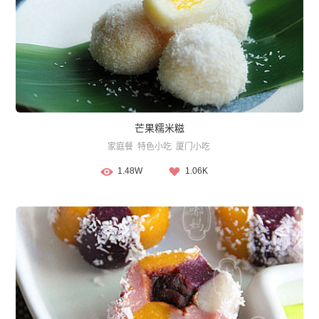
芒果糯米糍
家庭餐
特色小吃
厦门小吃
1.48W
1.06K