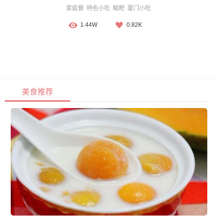
家庭餐
特色小吃
糍粑
厦门小吃
1.44W
0.82K
美食推荐