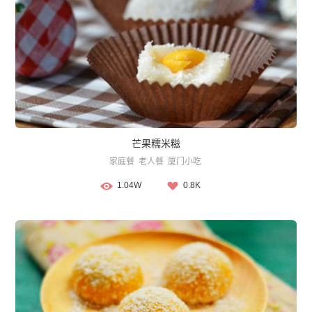
芒果糯米糍
家庭餐
老人餐
厦门小吃
1.04W
0.8K