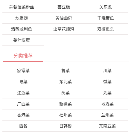
蒜蓉菠菜粉丝
芸豆糕
关东煮
炒螺蛳
黄油曲奇
干烧带鱼
清蒸龙利鱼
虫草花炖鸡
双椒鱼头
姜汁皮蛋
分类推荐
家常菜
鲁菜
川菜
粤菜
东北菜
徽菜
江浙菜
闽菜
湘菜
广西菜
新疆菜
地方菜
香港菜
福州菜
兰州菜
西餐
日韩餐
东南亚菜