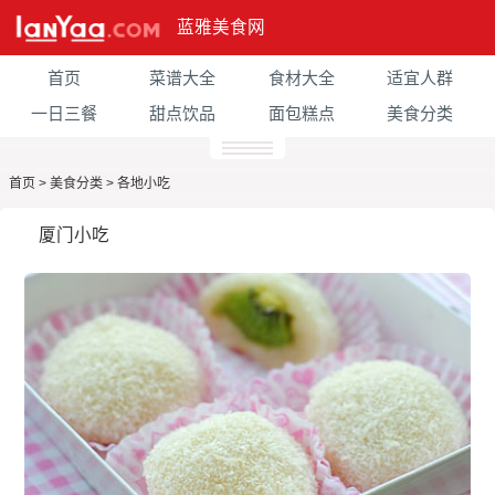
蓝雅美食网
首页
菜谱大全
食材大全
适宜人群
一日三餐
甜点饮品
面包糕点
美食分类
首页
>
美食分类
>
各地小吃
厦门小吃