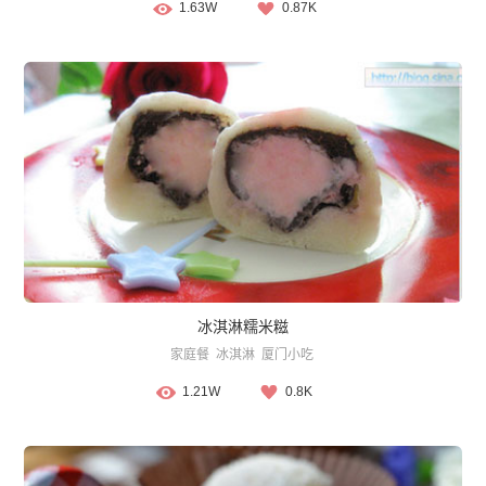
1.63W
0.87K
冰淇淋糯米糍
家庭餐
冰淇淋
厦门小吃
1.21W
0.8K