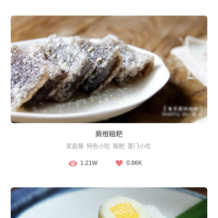
蕨根糍粑
家庭餐
特色小吃
糍粑
厦门小吃
1.21W
0.86K