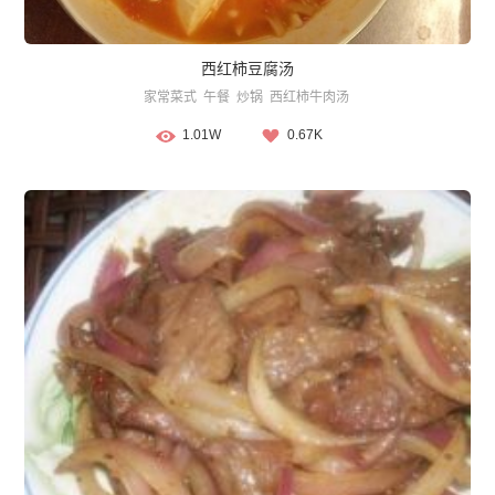
西红柿豆腐汤
家常菜式
午餐
炒锅
西红柿牛肉汤
1.01W
0.67K