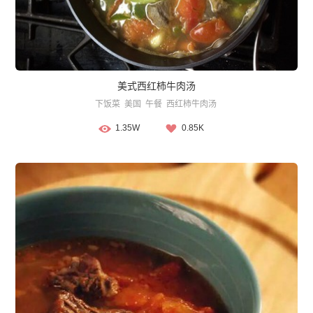
美式西红柿牛肉汤
下饭菜
美国
午餐
西红柿牛肉汤
1.35W
0.85K