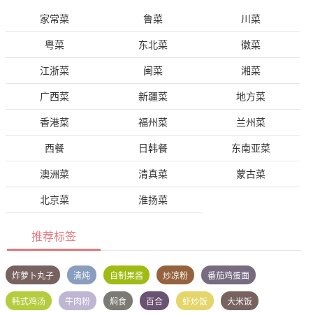
家常菜
鲁菜
川菜
粤菜
东北菜
徽菜
江浙菜
闽菜
湘菜
广西菜
新疆菜
地方菜
香港菜
福州菜
兰州菜
西餐
日韩餐
东南亚菜
澳洲菜
清真菜
蒙古菜
北京菜
淮扬菜
推荐标签
炸萝卜丸子
清炖
自制果酱
炒凉粉
番茄鸡蛋面
韩式鸡汤
牛肉粉
焖食
百合
虾炒饭
大米饭