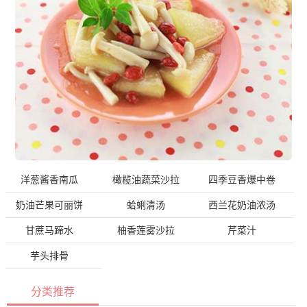
洋葱酱香南瓜
橄榄油蔬菜沙拉
四季豆香爆中卷
奶油芒果可丽饼
蛤蜊清汤
西兰花奶油浓汤
甘蔗马蹄水
柚香莲雾沙拉
芹菜汁
芋头排骨
分类推荐