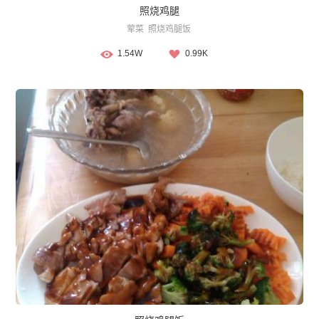
照烧鸡腿
荤菜
照烧鸡腿饭
1.54W
0.99K