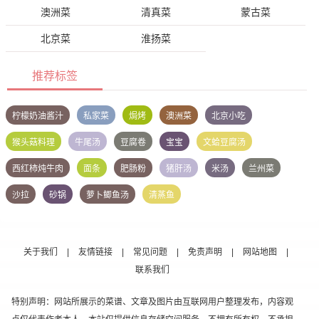
澳洲菜
清真菜
蒙古菜
北京菜
淮扬菜
推荐标签
柠檬奶油酱汁
私家菜
焗烤
澳洲菜
北京小吃
猴头菇料理
牛尾汤
豆腐卷
宝宝
文蛤豆腐汤
西红柿炖牛肉
面条
肥肠粉
猪肝汤
米汤
兰州菜
沙拉
砂锅
萝卜鲫鱼汤
清蒸鱼
关于我们
|
友情链接
|
常见问题
|
免责声明
|
网站地图
|
联系我们
特别声明：网站所展示的菜谱、文章及图片由互联网用户整理发布，内容观