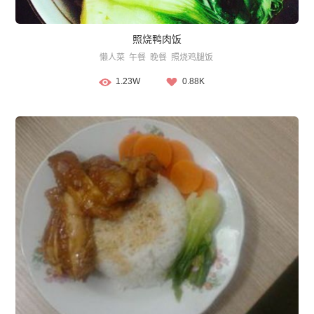
照烧鸭肉饭
懒人菜
午餐
晚餐
照烧鸡腿饭
1.23W
0.88K