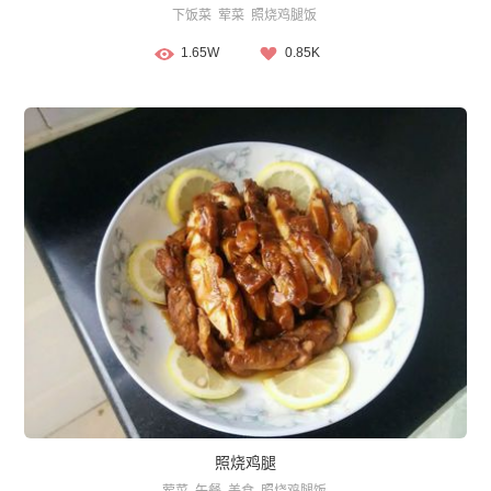
下饭菜
荤菜
照烧鸡腿饭
1.65W
0.85K
照烧鸡腿