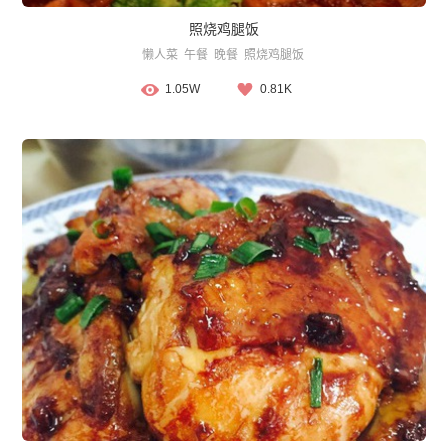
照烧鸡腿饭
懒人菜
午餐
晚餐
照烧鸡腿饭
1.05W
0.81K