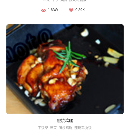
荤菜
午餐
美食
照烧鸡腿饭
1.63W
0.89K
照烧鸡腿
下饭菜
荤菜
照烧鸡腿
照烧鸡腿饭