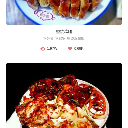
照烧鸡腿
下饭菜
不粘锅
照烧鸡腿饭
1.97W
0.69K