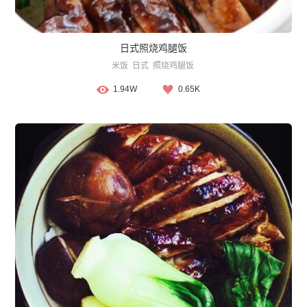
日式照烧鸡腿饭
米饭
日式
照烧鸡腿饭
1.94W
0.65K