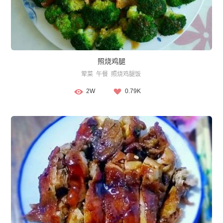
照烧鸡腿
荤菜
午餐
照烧鸡腿饭
2W
0.79K