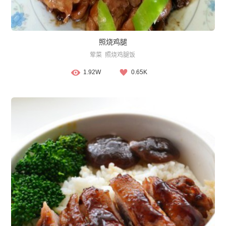
照烧鸡腿
荤菜
照烧鸡腿饭
1.92W
0.65K