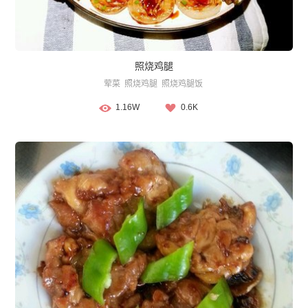
照烧鸡腿
荤菜
照烧鸡腿
照烧鸡腿饭
1.16W
0.6K