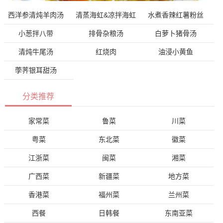
西洋参清炖羊肉汤
清蒸海虹&凉拌海虹
水煮香辣红薯粉丝
小葱拌八带
排骨杂粮汤
白萝卜猪骨汤
清炖牛尾汤
红烧肉
油浸小黄鱼
荸荠银耳甜汤
分类推荐
家常菜
鲁菜
川菜
粤菜
东北菜
徽菜
江浙菜
闽菜
湘菜
广西菜
新疆菜
地方菜
香港菜
福州菜
兰州菜
西餐
日韩餐
东南亚菜