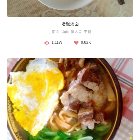
培根汤面
手擀面
汤面
懒人菜
午餐
1.11W
0.62K