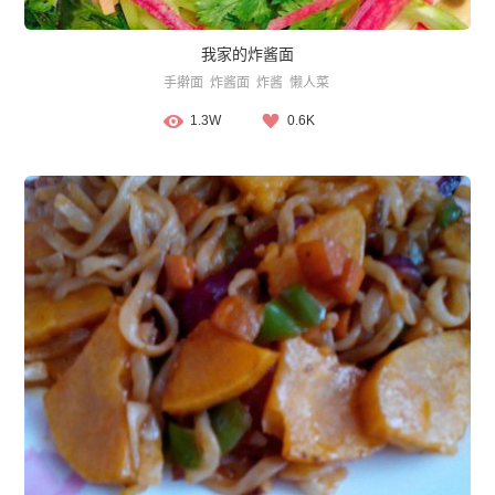
我家的炸酱面
手擀面
炸酱面
炸酱
懒人菜
1.3W
0.6K