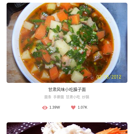
甘肃风味小吃臊子面
面条
手擀面
甘肃小吃
炒锅
1.39W
1.07K