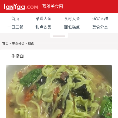
蓝雅美食网
首页
菜谱大全
食材大全
适宜人群
一日三餐
甜点饮品
面包糕点
美食分类
首页
>
美食分类
>
粉面
手擀面