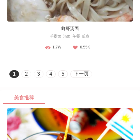
鲜虾汤面
手擀面
汤面
午餐
单身
1.7W
0.55K
1
2
3
4
5
下一页
美食推荐