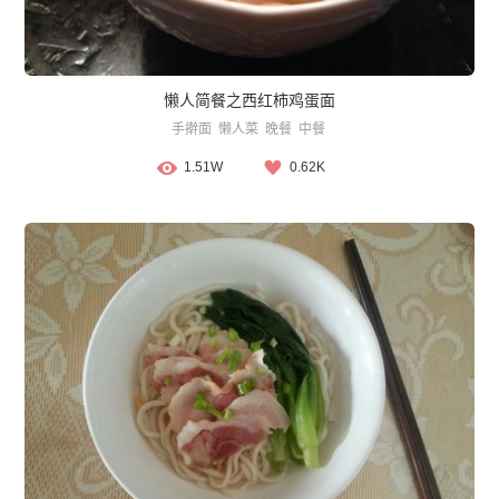
懒人简餐之西红柿鸡蛋面
手擀面
懒人菜
晚餐
中餐
1.51W
0.62K