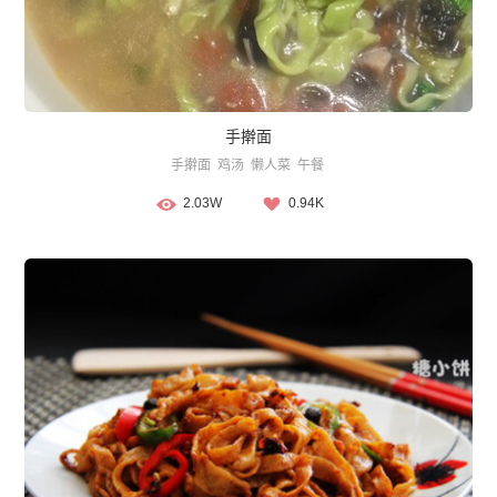
手擀面
手擀面
鸡汤
懒人菜
午餐
2.03W
0.94K