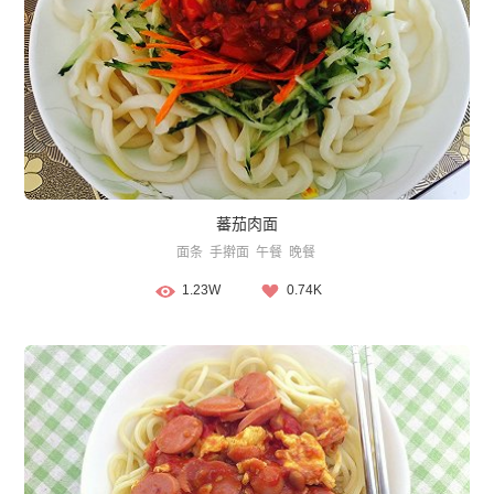
蕃茄肉面
面条
手擀面
午餐
晚餐
1.23W
0.74K