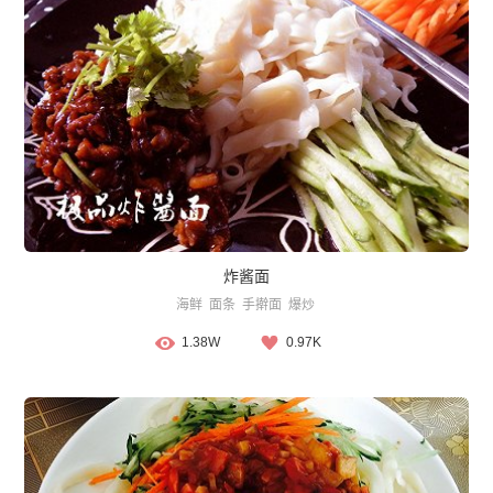
炸酱面
海鲜
面条
手擀面
爆炒
1.38W
0.97K