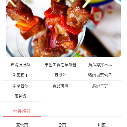
玫瑰层层酥
果色生香之草莓酱
黄瓜凉拌木耳
泡菜藕丁
西瓜汁
猪肉白菜包子
紫菜包饭
香肠拼盘
素炒三丁
蛋包饭
分类推荐
家常菜
鲁菜
川菜