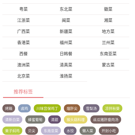
粤菜
东北菜
徽菜
江浙菜
闽菜
湘菜
广西菜
新疆菜
地方菜
香港菜
福州菜
兰州菜
西餐
日韩餐
东南亚菜
澳洲菜
清真菜
蒙古菜
北京菜
淮扬菜
推荐标签
烤箱
卤鸡
川味宫保鸡丁
熘肝尖
雪梨汤
凉拌秋葵
清新白菜
蜂蜜葡萄
清甜
猴头菇料理
丝瓜猪肝瘦肉汤
栗子焖鸡
贝尖
东南亚菜
水饺
懒人菜
开封小吃