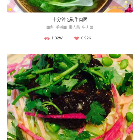
十分钟吃碗牛肉面
面条
手擀面
懒人菜
牛肉面
1.82W
0.92K