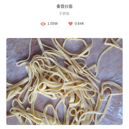
秦晋炒面
手擀面
1.05W
0.64K