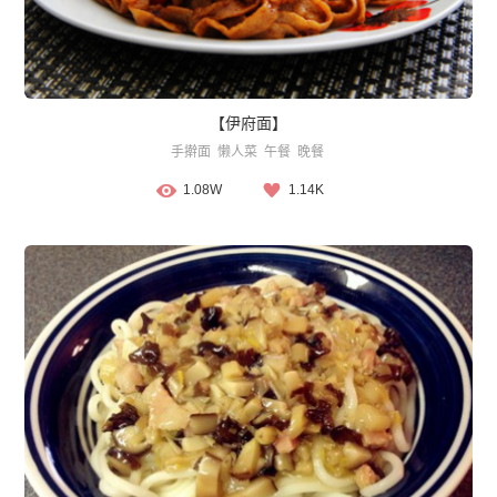
【伊府面】
手擀面
懒人菜
午餐
晚餐
1.08W
1.14K