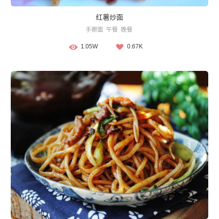
红薯炒面
手擀面
午餐
晚餐
1.05W
0.67K