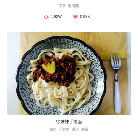
面条
手擀面
1.92W
0.93K
徐妹妹手擀面
面条
手擀面
爆炒
晚餐