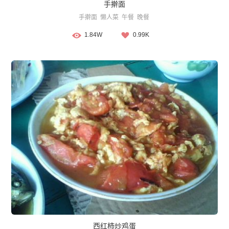
手擀面
手擀面
懒人菜
午餐
晚餐
1.84W
0.99K
西红柿炒鸡蛋