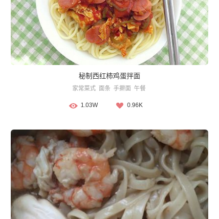
秘制西红柿鸡蛋拌面
家常菜式
面条
手擀面
午餐
1.03W
0.96K