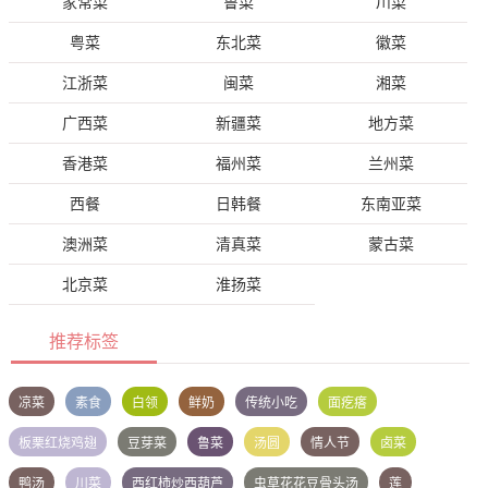
家常菜
鲁菜
川菜
粤菜
东北菜
徽菜
江浙菜
闽菜
湘菜
广西菜
新疆菜
地方菜
香港菜
福州菜
兰州菜
西餐
日韩餐
东南亚菜
澳洲菜
清真菜
蒙古菜
北京菜
淮扬菜
推荐标签
凉菜
素食
白领
鲜奶
传统小吃
面疙瘩
板栗红烧鸡翅
豆芽菜
鲁菜
汤圆
情人节
卤菜
鸭汤
川菜
西红柿炒西葫芦
虫草花花豆骨头汤
莲