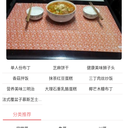
单人份布丁
芝麻饼干
健康美味狮子头
香菇拌饭
抹茶红豆蛋糕
三丁肉丝炒饭
营养美味三明治
大理石重乳酪蛋糕
椰芒木糠布丁
法式覆盆子慕斯芝士蛋糕
分类推荐