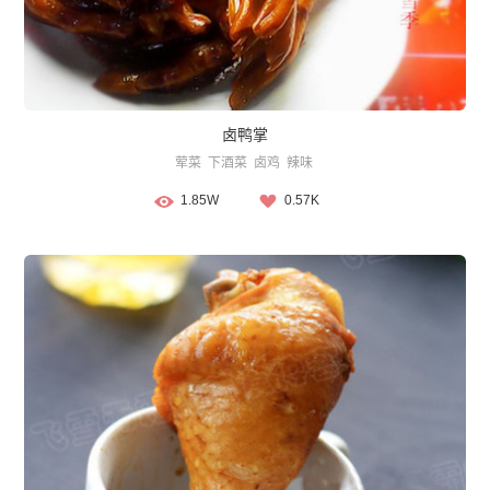
卤鸭掌
荤菜
下酒菜
卤鸡
辣味
1.85W
0.57K