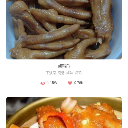
卤鸡爪
下饭菜
高汤
卤味
卤鸡
1.15W
0.78K