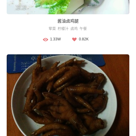
酱油卤鸡腿
荤菜
柠檬汁
卤鸡
午餐
1.33W
0.82K