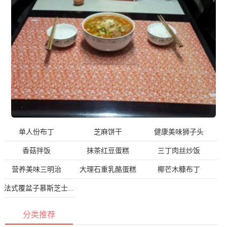
单人份布丁
芝麻饼干
健康美味狮子头
香菇拌饭
抹茶红豆蛋糕
三丁肉丝炒饭
营养美味三明治
大理石重乳酪蛋糕
椰芒木糠布丁
法式覆盆子慕斯芝士蛋糕
分类推荐