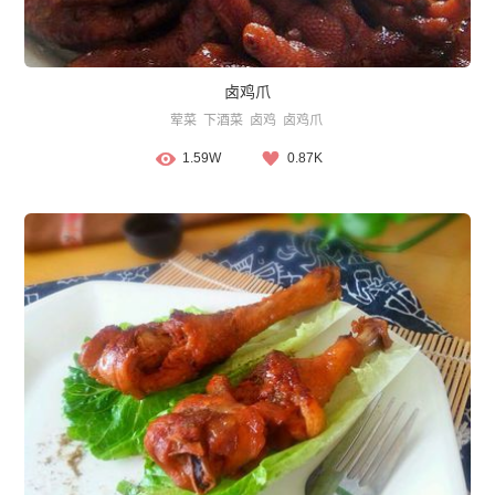
卤鸡爪
荤菜
下酒菜
卤鸡
卤鸡爪
1.59W
0.87K