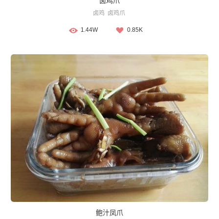
卤鸡爪
卤鸡
卤鸡爪
1.44W
0.85K
鲍汁凤爪