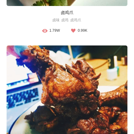
卤鸡爪
卤味
卤鸡
卤鸡爪
1.79W
0.99K