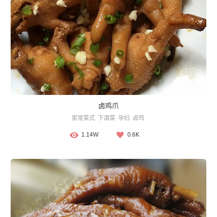
卤鸡爪
家常菜式
下酒菜
孕妇
卤鸡
1.14W
0.6K