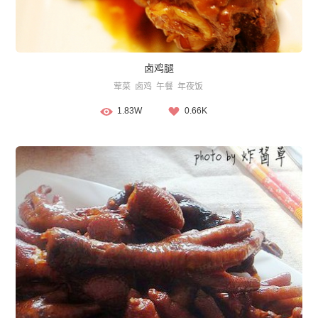
卤鸡腿
荤菜
卤鸡
午餐
年夜饭
1.83W
0.66K