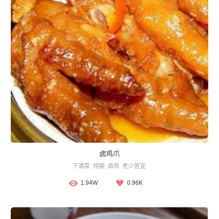
卤鸡爪
下酒菜
炖锅
卤鸡
老少皆宜
1.94W
0.96K