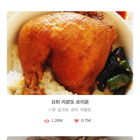
自制 鸡腿饭 卤鸡腿
小菜
盖浇饭
卤鸡
鸡腿饭
1.26W
0.75K