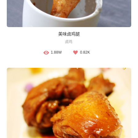
美味卤鸡腿
卤鸡
1.88W
0.82K