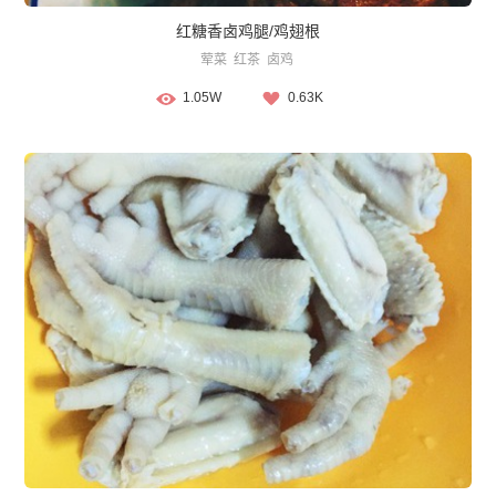
红糖香卤鸡腿/鸡翅根
荤菜
红茶
卤鸡
1.05W
0.63K