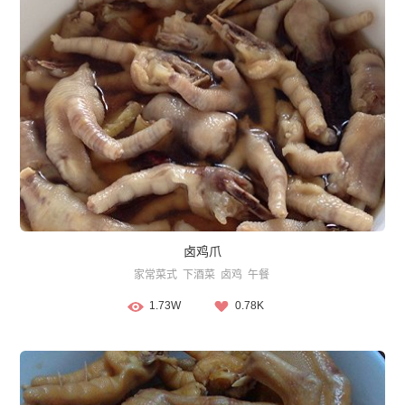
卤鸡爪
家常菜式
下酒菜
卤鸡
午餐
1.73W
0.78K