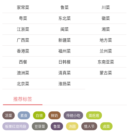
家常菜
鲁菜
川菜
粤菜
东北菜
徽菜
江浙菜
闽菜
湘菜
广西菜
新疆菜
地方菜
香港菜
福州菜
兰州菜
西餐
日韩餐
东南亚菜
澳洲菜
清真菜
蒙古菜
北京菜
淮扬菜
推荐标签
凉菜
素食
白领
鲜奶
传统小吃
面疙瘩
板栗红烧鸡翅
豆芽菜
鲁菜
汤圆
情人节
卤菜