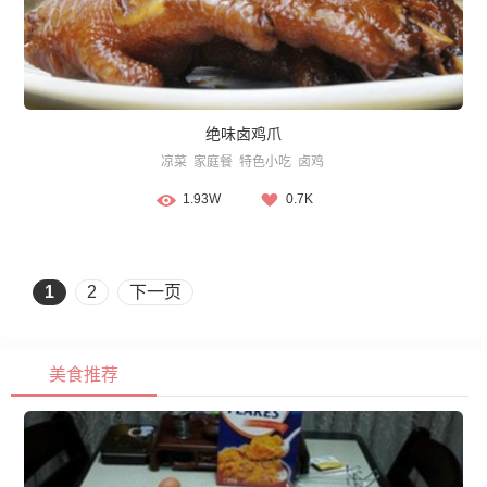
绝味卤鸡爪
凉菜
家庭餐
特色小吃
卤鸡
1.93W
0.7K
1
2
下一页
美食推荐