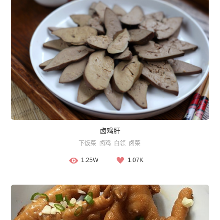
卤鸡肝
下饭菜
卤鸡
白领
卤菜
1.25W
1.07K