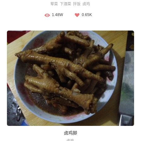
荤菜
下酒菜
拌饭
卤鸡
1.48W
0.65K
卤鸡脚
卤鸡