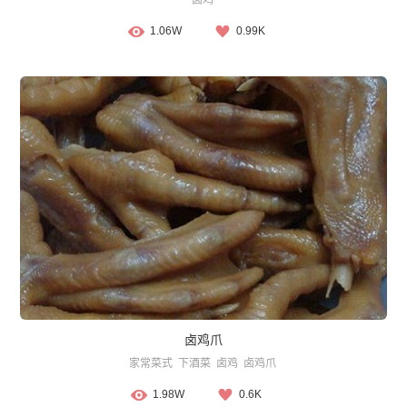
1.06W
0.99K
卤鸡爪
家常菜式
下酒菜
卤鸡
卤鸡爪
1.98W
0.6K