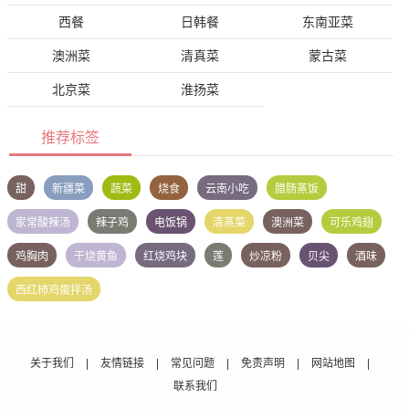
西餐
日韩餐
东南亚菜
澳洲菜
清真菜
蒙古菜
北京菜
淮扬菜
推荐标签
甜
新疆菜
蔬菜
烧食
云南小吃
腊肠蒸饭
家常酸辣汤
辣子鸡
电饭锅
清蒸菜
澳洲菜
可乐鸡翅
鸡胸肉
干烧黄鱼
红烧鸡块
莲
炒凉粉
贝尖
酒味
西红柿鸡蛋拌汤
关于我们
|
友情链接
|
常见问题
|
免责声明
|
网站地图
|
联系我们