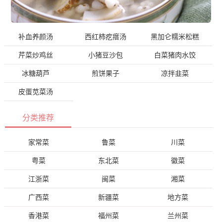
补血养颜汤
西红柿疙瘩汤
黑加仑糯米松糕
芹菜炒鸡丝
小猪豆沙包
白菜猪肉水饺
冰糖葫芦
煎饼果子
凉拌韭菜
皮蛋苋菜汤
分类推荐
家常菜
鲁菜
川菜
粤菜
东北菜
徽菜
江浙菜
闽菜
湘菜
广西菜
新疆菜
地方菜
香港菜
福州菜
兰州菜