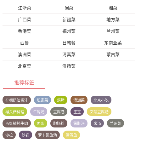
江浙菜
闽菜
湘菜
广西菜
新疆菜
地方菜
香港菜
福州菜
兰州菜
西餐
日韩餐
东南亚菜
澳洲菜
清真菜
蒙古菜
北京菜
淮扬菜
推荐标签
柠檬奶油酱汁
私家菜
焗烤
澳洲菜
北京小吃
猴头菇料理
牛尾汤
豆腐卷
宝宝
文蛤豆腐汤
西红柿炖牛肉
面条
肥肠粉
猪肝汤
米汤
兰州菜
沙拉
砂锅
萝卜鲫鱼汤
清蒸鱼