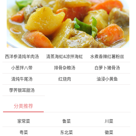
西洋参清炖羊肉汤
清蒸海虹&凉拌海虹
水煮香辣红薯粉丝
小葱拌八带
排骨杂粮汤
白萝卜猪骨汤
清炖牛尾汤
红烧肉
油浸小黄鱼
荸荠银耳甜汤
分类推荐
家常菜
鲁菜
川菜
粤菜
东北菜
徽菜