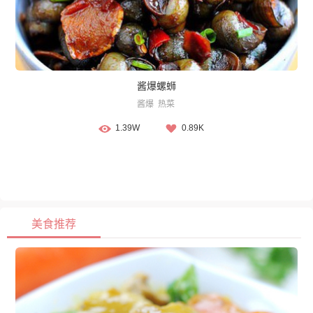
酱爆螺蛳
酱爆
热菜
1.39W
0.89K
美食推荐