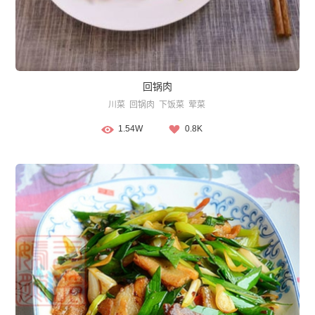
回锅肉
川菜
回锅肉
下饭菜
荤菜
1.54W
0.8K