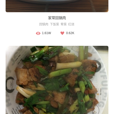
家常回锅肉
回锅肉
下饭菜
荤菜
红烧
1.61W
0.62K