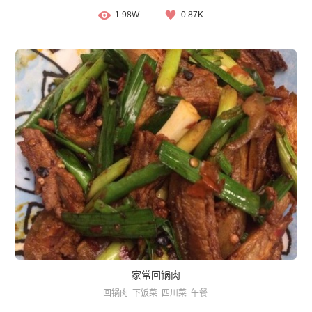
1.98W
0.87K
家常回锅肉
回锅肉
下饭菜
四川菜
午餐