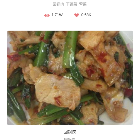
回锅肉
下饭菜
荤菜
1.71W
0.58K
回锅肉