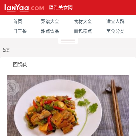
蓝雅美食网
首页
菜谱大全
食材大全
适宜人群
一日三餐
甜点饮品
面包糕点
美食分类
首页
回锅肉