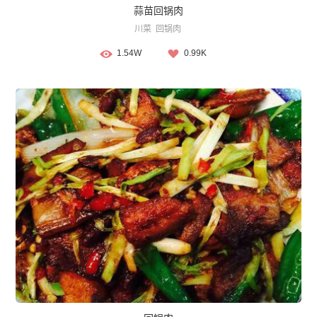
蒜苗回锅肉
川菜
回锅肉
1.54W
0.99K