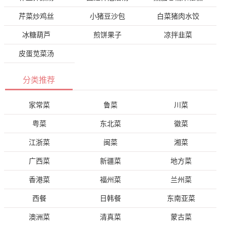
芹菜炒鸡丝
小猪豆沙包
白菜猪肉水饺
冰糖葫芦
煎饼果子
凉拌韭菜
皮蛋苋菜汤
分类推荐
家常菜
鲁菜
川菜
粤菜
东北菜
徽菜
江浙菜
闽菜
湘菜
广西菜
新疆菜
地方菜
香港菜
福州菜
兰州菜
西餐
日韩餐
东南亚菜
澳洲菜
清真菜
蒙古菜