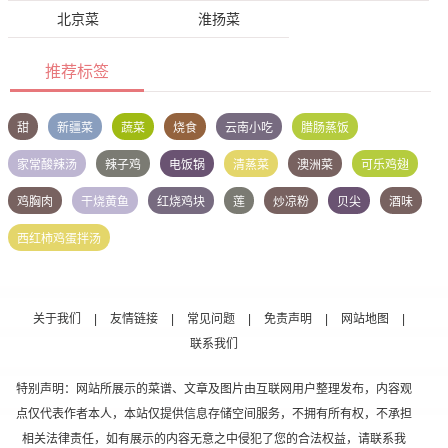
北京菜
淮扬菜
推荐标签
甜
新疆菜
蔬菜
烧食
云南小吃
腊肠蒸饭
家常酸辣汤
辣子鸡
电饭锅
清蒸菜
澳洲菜
可乐鸡翅
鸡胸肉
干烧黄鱼
红烧鸡块
莲
炒凉粉
贝尖
酒味
西红柿鸡蛋拌汤
关于我们
|
友情链接
|
常见问题
|
免责声明
|
网站地图
|
联系我们
特别声明：网站所展示的菜谱、文章及图片由互联网用户整理发布，内容观
点仅代表作者本人，本站仅提供信息存储空间服务，不拥有所有权，不承担
相关法律责任，如有展示的内容无意之中侵犯了您的合法权益，请联系我