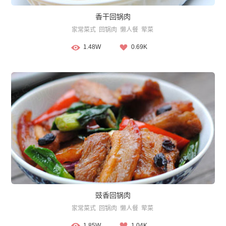
香干回锅肉
家常菜式
回锅肉
懒人餐
荤菜
1.48W
0.69K
豉香回锅肉
家常菜式
回锅肉
懒人餐
荤菜
1.85W
1.04K