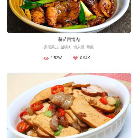
蒜苗回锅肉
家常菜式
回锅肉
懒人餐
荤菜
1.52W
0.94K