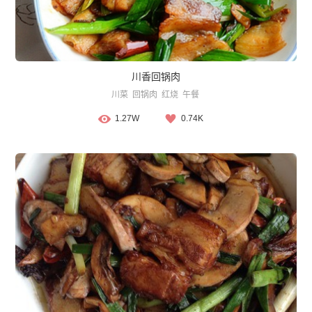
川香回锅肉
川菜
回锅肉
红烧
午餐
1.27W
0.74K