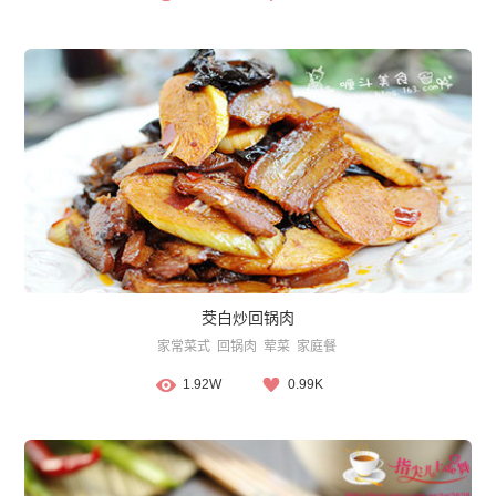
茭白炒回锅肉
家常菜式
回锅肉
荤菜
家庭餐
1.92W
0.99K