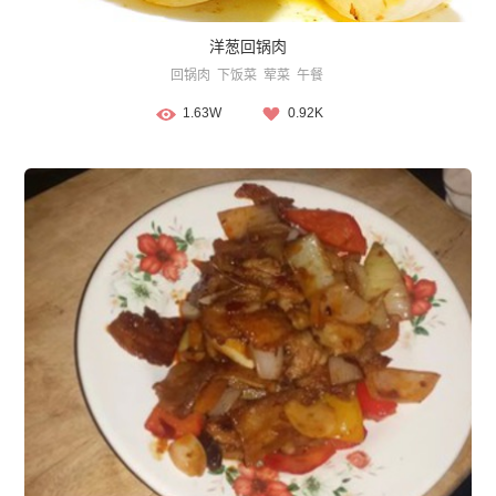
洋葱回锅肉
回锅肉
下饭菜
荤菜
午餐
1.63W
0.92K