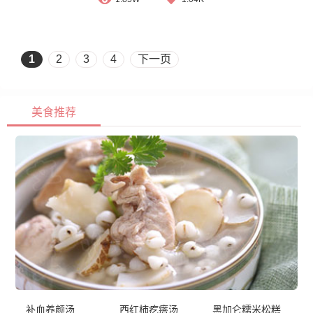
1
2
3
4
下一页
美食推荐
补血养颜汤
西红柿疙瘩汤
黑加仑糯米松糕