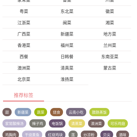
家常菜
鲁菜
川菜
粤菜
东北菜
徽菜
江浙菜
闽菜
湘菜
广西菜
新疆菜
地方菜
香港菜
福州菜
兰州菜
西餐
日韩餐
东南亚菜
澳洲菜
清真菜
蒙古菜
北京菜
淮扬菜
推荐标签
甜
新疆菜
蔬菜
烧食
云南小吃
腊肠蒸饭
家常酸辣汤
辣子鸡
电饭锅
清蒸菜
澳洲菜
可乐鸡翅
鸡胸肉
干烧黄鱼
红烧鸡块
莲
炒凉粉
贝尖
酒味