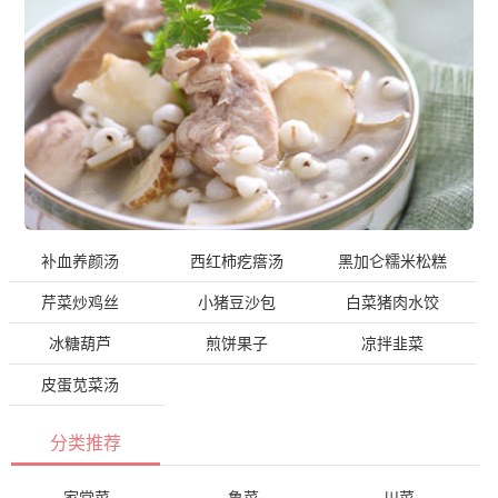
补血养颜汤
西红柿疙瘩汤
黑加仑糯米松糕
芹菜炒鸡丝
小猪豆沙包
白菜猪肉水饺
冰糖葫芦
煎饼果子
凉拌韭菜
皮蛋苋菜汤
分类推荐