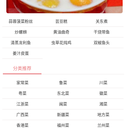
蒜蓉菠菜粉丝
芸豆糕
关东煮
炒螺蛳
黄油曲奇
干烧带鱼
清蒸龙利鱼
虫草花炖鸡
双椒鱼头
姜汁皮蛋
分类推荐
家常菜
鲁菜
川菜
粤菜
东北菜
徽菜
江浙菜
闽菜
湘菜
广西菜
新疆菜
地方菜
香港菜
福州菜
兰州菜