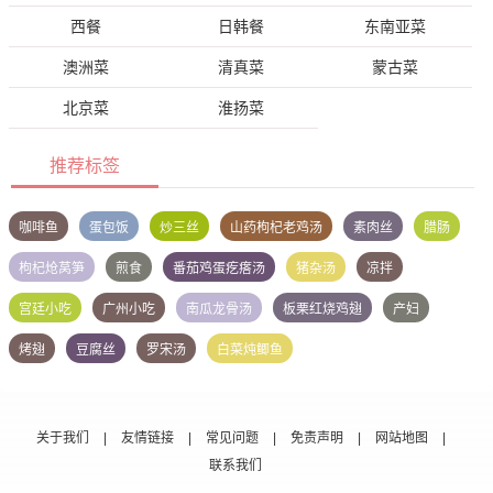
西餐
日韩餐
东南亚菜
澳洲菜
清真菜
蒙古菜
北京菜
淮扬菜
推荐标签
咖啡鱼
蛋包饭
炒三丝
山药枸杞老鸡汤
素肉丝
腊肠
枸杞炝莴笋
煎食
番茄鸡蛋疙瘩汤
猪杂汤
凉拌
宫廷小吃
广州小吃
南瓜龙骨汤
板栗红烧鸡翅
产妇
烤翅
豆腐丝
罗宋汤
白菜炖鲫鱼
关于我们
|
友情链接
|
常见问题
|
免责声明
|
网站地图
|
联系我们