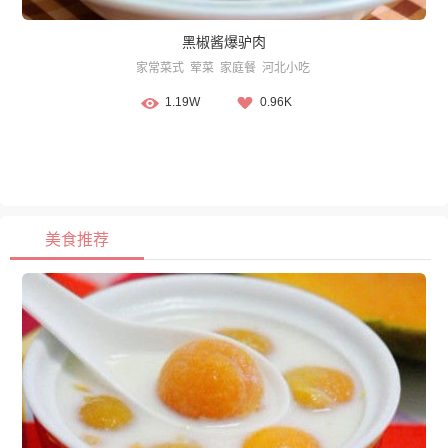
黑椒酱爆驴肉
家常菜式
荤菜
家庭餐
河北小吃
1.19W
0.96K
美食推荐