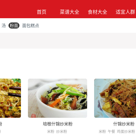
首页
菜谱大全
食材大全
适宜人群
汤
粉面
面包糕点
粉
培根什锦炒米粉
什锦炒米粉
粉
米粉
炒米粉
米粉
午餐
鸡蛋炒米粉