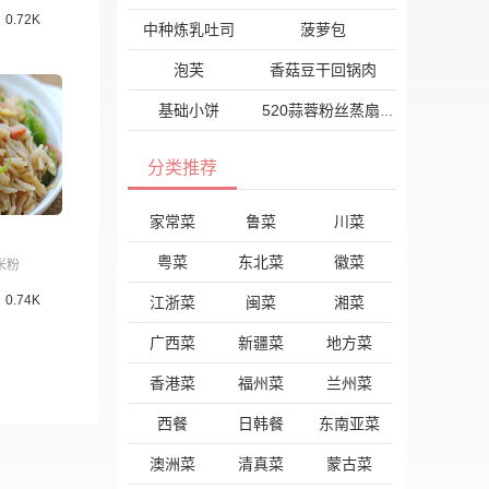
0.72K
中种炼乳吐司
菠萝包
泡芙
香菇豆干回锅肉
基础小饼
520蒜蓉粉丝蒸扇贝
分类推荐
家常菜
鲁菜
川菜
粤菜
东北菜
徽菜
米粉
0.74K
江浙菜
闽菜
湘菜
广西菜
新疆菜
地方菜
香港菜
福州菜
兰州菜
西餐
日韩餐
东南亚菜
澳洲菜
清真菜
蒙古菜