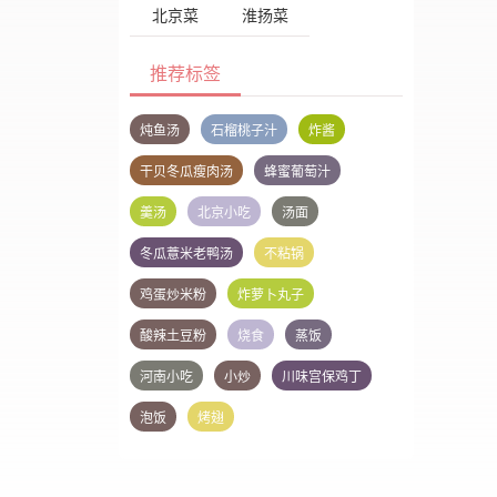
北京菜
淮扬菜
推荐标签
炖鱼汤
石榴桃子汁
炸酱
干贝冬瓜瘦肉汤
蜂蜜葡萄汁
羹汤
北京小吃
汤面
冬瓜薏米老鸭汤
不粘锅
鸡蛋炒米粉
炸萝卜丸子
酸辣土豆粉
烧食
蒸饭
河南小吃
小炒
川味宫保鸡丁
泡饭
烤翅