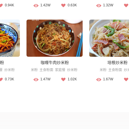
0.94K
1.42W
0.63K
1.32W
粉
咖喱牛肉炒米粉
培根炒米粉
餐
炒米粉
米粉
主食粉面
家庭餐
炒米粉
米粉
主食粉面
炒
0.73K
1.47W
1.02K
1.67W