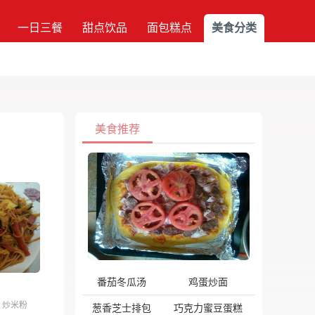
一日三餐
甜点饮品
面包糕点
美食分类
美食推荐
番茄冬瓜汤
鸡蛋炒面
炒米粉
葱香芝士排包
巧克力蜜豆蛋糕