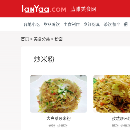
蓝雅美食网
各地小吃
甜品冷饮
主食制作
烹饪厨具
茶饮咖啡
粥
首页
>
美食分类
>
粉面
炒米粉
大白菜炒米粉
孜然炒米
米粉
炒米粉
米粉
炒米