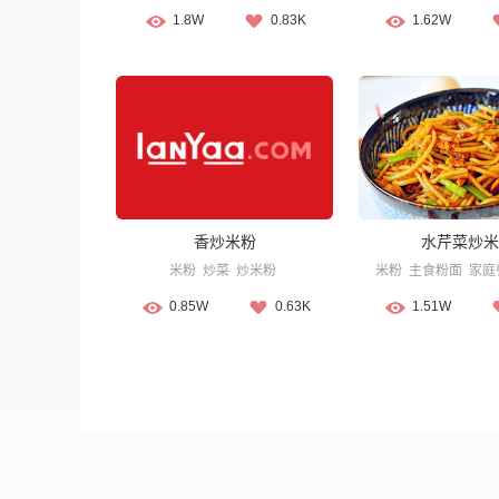
1.8W
0.83K
1.62W
香炒米粉
水芹菜炒米
米粉
炒菜
炒米粉
米粉
主食粉面
家庭
0.85W
0.63K
1.51W