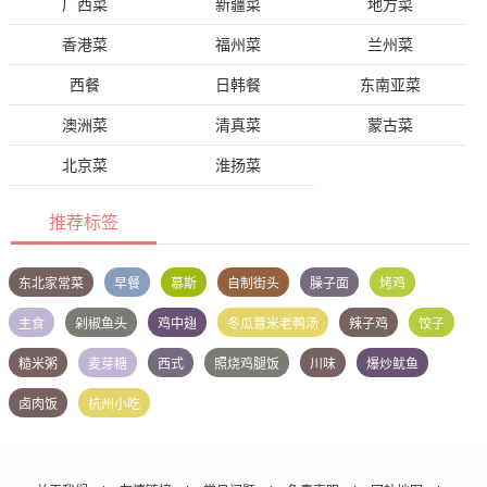
广西菜
新疆菜
地方菜
香港菜
福州菜
兰州菜
西餐
日韩餐
东南亚菜
澳洲菜
清真菜
蒙古菜
北京菜
淮扬菜
推荐标签
东北家常菜
早餐
慕斯
自制街头
臊子面
烤鸡
主食
剁椒鱼头
鸡中翅
冬瓜薏米老鸭汤
辣子鸡
饺子
糙米粥
麦芽糖
西式
照烧鸡腿饭
川味
爆炒鱿鱼
卤肉饭
杭州小吃