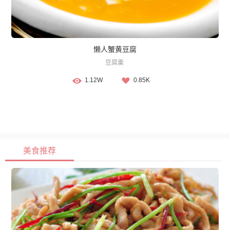
懒人蟹黄豆腐
豆腐羹
1.12W
0.85K
美食推荐