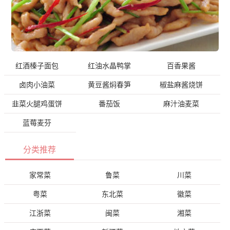
红酒榛子面包
红油水晶鸭掌
百香果酱
卤肉小油菜
黄豆酱焖春笋
椒盐麻酱烧饼
韭菜火腿鸡蛋饼
番茄饭
麻汁油麦菜
蓝莓麦芬
分类推荐
家常菜
鲁菜
川菜
粤菜
东北菜
徽菜
江浙菜
闽菜
湘菜