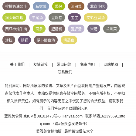
柠檬奶油酱汁
私家菜
焗烤
澳洲菜
北京小吃
猴头菇料理
牛尾汤
豆腐卷
宝宝
文蛤豆腐汤
西红柿炖牛肉
面条
肥肠粉
猪肝汤
米汤
兰州菜
沙拉
砂锅
萝卜鲫鱼汤
清蒸鱼
关于我们
|
友情链接
|
常见问题
|
免责声明
|
网站地图
|
联系我们
特别声明：网站所展示的菜谱、文章及图片由互联网用户整理发布，内容观
点仅代表作者本人，本站仅提供信息存储空间服务，不拥有所有权，不承担
相关法律责任，如有展示的内容无意之中侵犯了您的合法权益，请联系我
们，我们将及时予以删除处理。
蓝雅美食网
京ICP备08101473号-6
| lanyaa.com | 联系邮箱1623956913#q
q.com （请#替换@发送邮件）
蓝雅美食移动版
| 最新菜谱做法大全