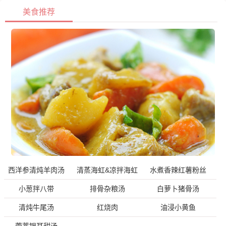
美食推荐
西洋参清炖羊肉汤
清蒸海虹&凉拌海虹
水煮香辣红薯粉丝
小葱拌八带
排骨杂粮汤
白萝卜猪骨汤
清炖牛尾汤
红烧肉
油浸小黄鱼