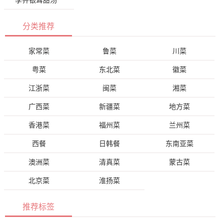
荸荠银耳甜汤
分类推荐
家常菜
鲁菜
川菜
粤菜
东北菜
徽菜
江浙菜
闽菜
湘菜
广西菜
新疆菜
地方菜
香港菜
福州菜
兰州菜
西餐
日韩餐
东南亚菜
澳洲菜
清真菜
蒙古菜
北京菜
淮扬菜
推荐标签