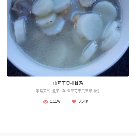
山药干贝排骨汤
家常菜式
煮菜
汤
虫草花干贝玉米排骨
1.11W
0.64K