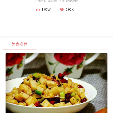
主食粉面
家庭餐
浓汤
成都小吃
1.07W
0.91K
美食推荐