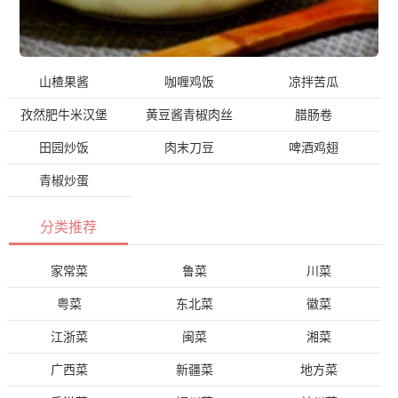
山楂果酱
咖喱鸡饭
凉拌苦瓜
孜然肥牛米汉堡
黄豆酱青椒肉丝
腊肠卷
田园炒饭
肉末刀豆
啤酒鸡翅
青椒炒蛋
分类推荐
家常菜
鲁菜
川菜
粤菜
东北菜
徽菜
江浙菜
闽菜
湘菜
广西菜
新疆菜
地方菜