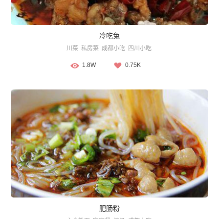
冷吃兔
川菜
私房菜
成都小吃
四川小吃
1.8W
0.75K
肥肠粉