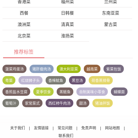
香港菜
福州菜
兰州菜
西餐
日韩餐
东南亚菜
澳洲菜
清真菜
蒙古菜
北京菜
淮扬菜
推荐标签
菠菜鸡蛋汤
猪肝瘦肉汤
澳大利亚菜
越南菜
紫菜包饭
粤菜
红烧狮子头
香辣鱿鱼
黑豆汤
荷香蒸排骨
香煎盐水豆腐
夏季饮食
蒸鲢鱼
自制美味小零食
蝴蝶面
葡萄汁
家常菜式
西红柿牛肉汤
甜汤
猪油拌饭
关于我们
|
友情链接
|
常见问题
|
免责声明
|
网站地图
|
联系我们