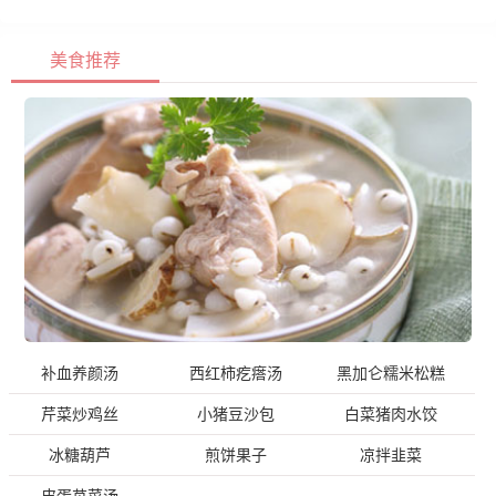
美食推荐
补血养颜汤
西红柿疙瘩汤
黑加仑糯米松糕
芹菜炒鸡丝
小猪豆沙包
白菜猪肉水饺
冰糖葫芦
煎饼果子
凉拌韭菜