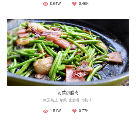
0.64W
0.46K
泥蒿炒腊肉
家常菜式
荤菜
家庭餐
炒腊肉
1.51W
0.77K