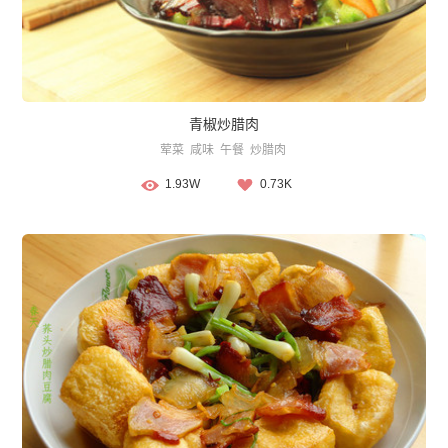
青椒炒腊肉
荤菜
咸味
午餐
炒腊肉
1.93W
0.73K