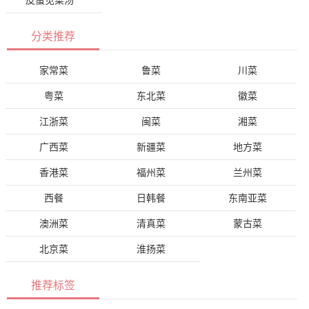
皮蛋苋菜汤
分类推荐
家常菜
鲁菜
川菜
粤菜
东北菜
徽菜
江浙菜
闽菜
湘菜
广西菜
新疆菜
地方菜
香港菜
福州菜
兰州菜
西餐
日韩餐
东南亚菜
澳洲菜
清真菜
蒙古菜
北京菜
淮扬菜
推荐标签