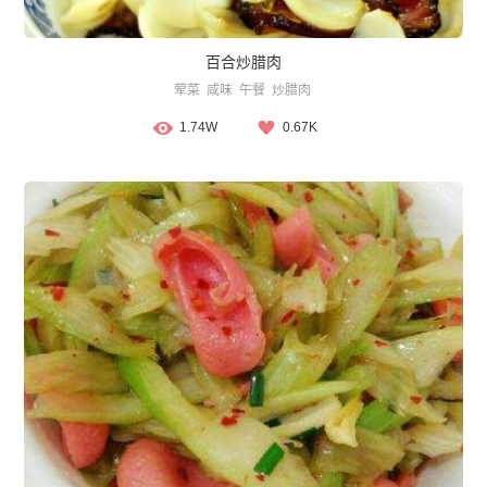
百合炒腊肉
荤菜
咸味
午餐
炒腊肉
1.74W
0.67K