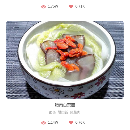
1.75W
0.71K
腊肉白菜面
面条
腊肉饭
炒腊肉
1.14W
0.76K