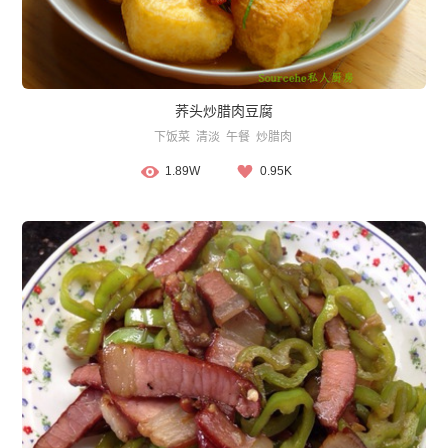
荞头炒腊肉豆腐
下饭菜
清淡
午餐
炒腊肉
1.89W
0.95K