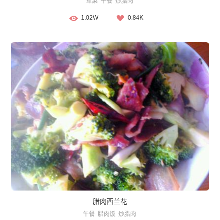
荤菜
午餐
炒腊肉
1.02W
0.84K
腊肉西兰花
午餐
腊肉饭
炒腊肉