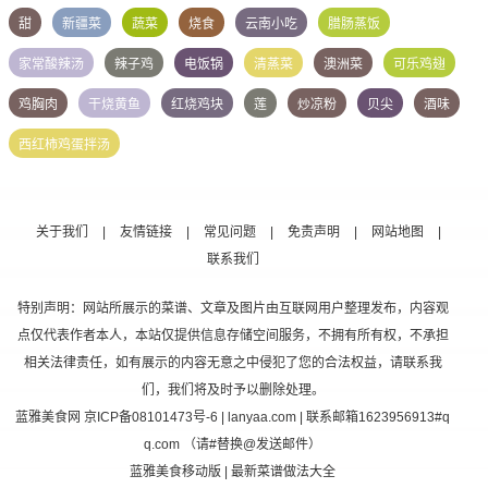
甜
新疆菜
蔬菜
烧食
云南小吃
腊肠蒸饭
家常酸辣汤
辣子鸡
电饭锅
清蒸菜
澳洲菜
可乐鸡翅
鸡胸肉
干烧黄鱼
红烧鸡块
莲
炒凉粉
贝尖
酒味
西红柿鸡蛋拌汤
关于我们
|
友情链接
|
常见问题
|
免责声明
|
网站地图
|
联系我们
特别声明：网站所展示的菜谱、文章及图片由互联网用户整理发布，内容观
点仅代表作者本人，本站仅提供信息存储空间服务，不拥有所有权，不承担
相关法律责任，如有展示的内容无意之中侵犯了您的合法权益，请联系我
们，我们将及时予以删除处理。
蓝雅美食网
京ICP备08101473号-6
| lanyaa.com | 联系邮箱1623956913#q
q.com （请#替换@发送邮件）
蓝雅美食移动版
| 最新菜谱做法大全