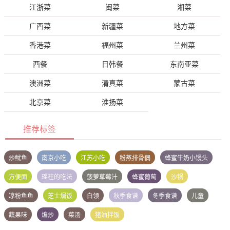
江浙菜
闽菜
湘菜
广西菜
新疆菜
地方菜
香港菜
福州菜
兰州菜
西餐
日韩餐
东南亚菜
澳洲菜
清真菜
蒙古菜
北京菜
淮扬菜
推荐标签
炒鱿鱼
南京小吃
江苏小吃
粉蒸排骨偶
蜂蜜牛奶小馒头
方便面
瑶柱的吃法
菠萝草莓汁
蜂蜜葡萄
沙锅
凉粉鱼鱼
芝士焗饭
白领
秋季食谱
冬季食谱
儿童
蔬果味
煸炒
菜汤
猪油拌饭