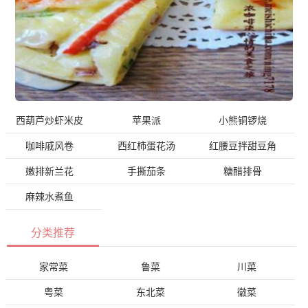
西葫芦炒虾米皮
苹果派
小熊铜锣烧
咖啡戚风卷
西红柿蛋花汤
红腰豆拌甜豆角
嫩排新兰花
手撕茄条
糖醋排骨
麻辣水煮鱼
分类推荐
家常菜
鲁菜
川菜
粤菜
东北菜
徽菜