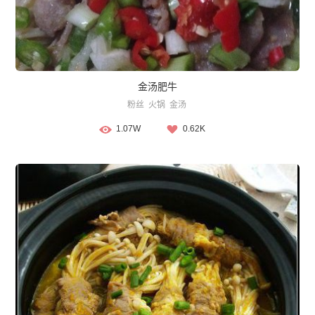
金汤肥牛
粉丝
火锅
金汤
1.07W
0.62K