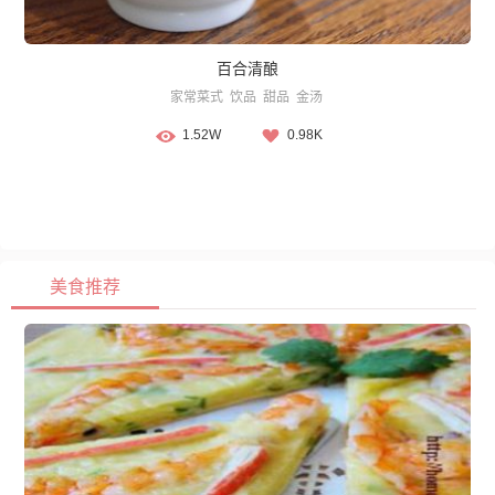
百合清酿
家常菜式
饮品
甜品
金汤
1.52W
0.98K
美食推荐