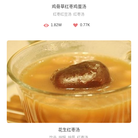
鸡骨草红枣鸡蛋汤
红枣红豆汤
红枣汤
1.82W
0.77K
花生红枣汤
饮品
炖锅
炖菜
红枣汤