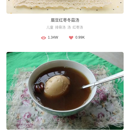
眉豆红枣冬菇汤
儿童
排骨汤
汤
红枣汤
1.34W
0.99K