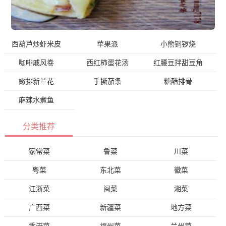
西葫芦炒虾米皮
苹果派
小熊铜锣烧
咖啡戚风卷
西红柿蛋花汤
红腰豆拌甜豆角
嫩排新兰花
手撕茄条
糖醋排骨
麻辣水煮鱼
分类推荐
家常菜
鲁菜
川菜
粤菜
东北菜
徽菜
江浙菜
闽菜
湘菜
广西菜
新疆菜
地方菜
香港菜
福州菜
兰州菜