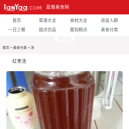
蓝雅美食网
首页
菜谱大全
食材大全
适宜人群
一日三餐
甜点饮品
面包糕点
美食分类
首页
>
美食分类
>
汤
红枣汤