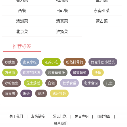
西餐
日韩餐
东南亚菜
澳洲菜
清真菜
蒙古菜
北京菜
淮扬菜
推荐标签
炒鱿鱼
南京小吃
江苏小吃
粉蒸排骨偶
蜂蜜牛奶小馒头
方便面
瑶柱的吃法
菠萝草莓汁
蜂蜜葡萄
沙锅
凉粉鱼鱼
芝士焗饭
白领
秋季食谱
冬季食谱
儿童
蔬果味
煸炒
菜汤
猪油拌饭
关于我们
|
友情链接
|
常见问题
|
免责声明
|
网站地图
|
联系我们