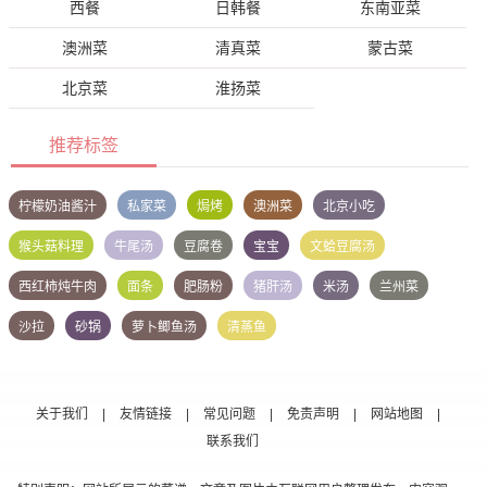
西餐
日韩餐
东南亚菜
澳洲菜
清真菜
蒙古菜
北京菜
淮扬菜
推荐标签
柠檬奶油酱汁
私家菜
焗烤
澳洲菜
北京小吃
猴头菇料理
牛尾汤
豆腐卷
宝宝
文蛤豆腐汤
西红柿炖牛肉
面条
肥肠粉
猪肝汤
米汤
兰州菜
沙拉
砂锅
萝卜鲫鱼汤
清蒸鱼
关于我们
|
友情链接
|
常见问题
|
免责声明
|
网站地图
|
联系我们