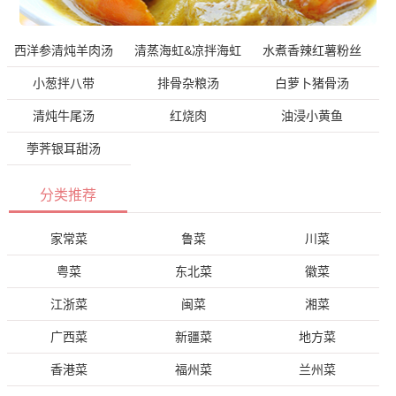
西洋参清炖羊肉汤
清蒸海虹&凉拌海虹
水煮香辣红薯粉丝
小葱拌八带
排骨杂粮汤
白萝卜猪骨汤
清炖牛尾汤
红烧肉
油浸小黄鱼
荸荠银耳甜汤
分类推荐
家常菜
鲁菜
川菜
粤菜
东北菜
徽菜
江浙菜
闽菜
湘菜
广西菜
新疆菜
地方菜
香港菜
福州菜
兰州菜