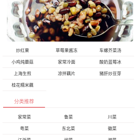
炒红果
草莓果酱冻
车螺芥菜汤
小鸡炖蘑菇
家常冷面
酸奶蓝莓冰
上海生煎
凉拌藕片
猪肝炒豆芽
桂花糯米藕
分类推荐
家常菜
鲁菜
川菜
粤菜
东北菜
徽菜