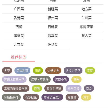
江浙菜
闽菜
湘菜
广西菜
新疆菜
地方菜
香港菜
福州菜
兰州菜
西餐
日韩餐
东南亚菜
澳洲菜
清真菜
蒙古菜
北京菜
淮扬菜
推荐标签
冬至
意大利菜
甜饭
烘焙美食
冬瓜老鸭汤
素菜
莲藕木耳玉米汤
红萝卜苹果汁
河南小吃
玉米
五花肉爆炒四季豆
怪味
葱香手抓饼
冬季菜谱
百合
冰糖杨梅汁
香辣鱿鱼
柠檬奶油酱汁
蒸蛋糕
鸡丁