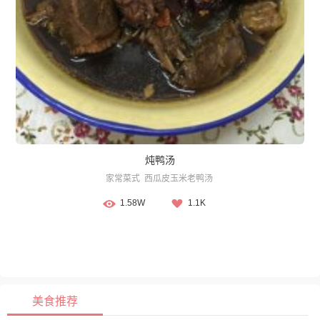
炖鸭汤
家常菜式
西瓜皮玉米老鸭汤
1.58W
1.1K
美食推荐