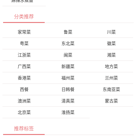
麻辣水煮鱼
分类推荐
家常菜
鲁菜
川菜
粤菜
东北菜
徽菜
江浙菜
闽菜
湘菜
广西菜
新疆菜
地方菜
香港菜
福州菜
兰州菜
西餐
日韩餐
东南亚菜
澳洲菜
清真菜
蒙古菜
北京菜
淮扬菜
推荐标签