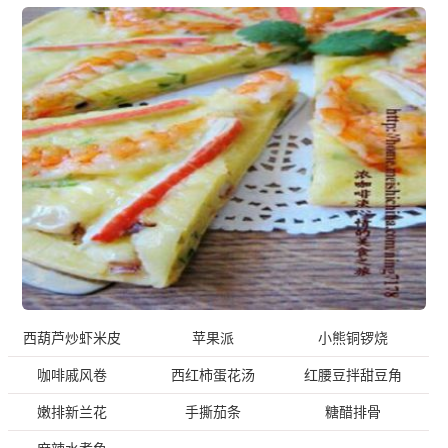
西葫芦炒虾米皮
苹果派
小熊铜锣烧
咖啡戚风卷
西红柿蛋花汤
红腰豆拌甜豆角
嫩排新兰花
手撕茄条
糖醋排骨