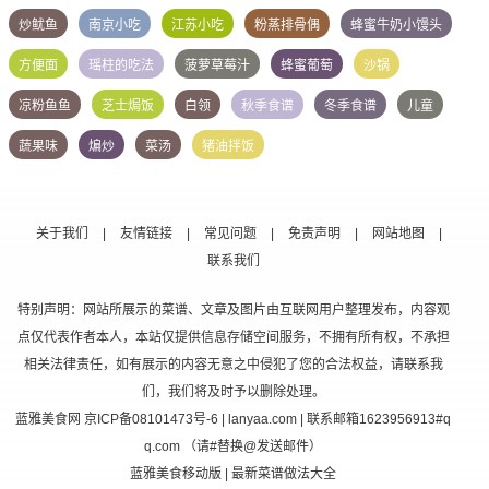
炒鱿鱼
南京小吃
江苏小吃
粉蒸排骨偶
蜂蜜牛奶小馒头
方便面
瑶柱的吃法
菠萝草莓汁
蜂蜜葡萄
沙锅
凉粉鱼鱼
芝士焗饭
白领
秋季食谱
冬季食谱
儿童
蔬果味
煸炒
菜汤
猪油拌饭
关于我们
|
友情链接
|
常见问题
|
免责声明
|
网站地图
|
联系我们
特别声明：网站所展示的菜谱、文章及图片由互联网用户整理发布，内容观
点仅代表作者本人，本站仅提供信息存储空间服务，不拥有所有权，不承担
相关法律责任，如有展示的内容无意之中侵犯了您的合法权益，请联系我
们，我们将及时予以删除处理。
蓝雅美食网
京ICP备08101473号-6
| lanyaa.com | 联系邮箱1623956913#q
q.com （请#替换@发送邮件）
蓝雅美食移动版
| 最新菜谱做法大全