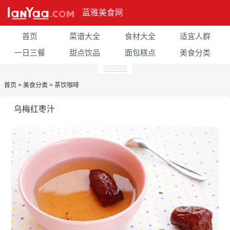
蓝雅美食网
首页
菜谱大全
食材大全
适宜人群
一日三餐
甜点饮品
面包糕点
美食分类
首页
>
美食分类
>
茶饮咖啡
乌梅红枣汁