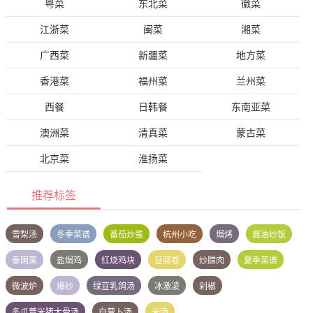
粤菜
东北菜
徽菜
江浙菜
闽菜
湘菜
广西菜
新疆菜
地方菜
香港菜
福州菜
兰州菜
西餐
日韩餐
东南亚菜
澳洲菜
清真菜
蒙古菜
北京菜
淮扬菜
推荐标签
雪梨汤
冬季菜谱
番茄炒蛋
杭州小吃
焗烤
酱油炒饭
泰国菜
盐焗鸡
红烧鸡块
豆腐卷
炒腊肉
夏季菜谱
微波炉
爆炒
绿豆乳鸽汤
冰激凌
剁椒
冬瓜薏米猪大骨汤
白萝卜汤
米汤