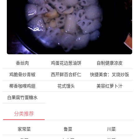
香丝肉
鸡蛋花边葱油饼
自制健康凉皮
鸡脆骨炒青椒
西芹鲜百合虾仁
快捷美食：叉烧炒饭
椰香咖哩鸡翅
花式馒头
美容红萝卜汁
白果腐竹蛋糖水
分类推荐
家常菜
鲁菜
川菜