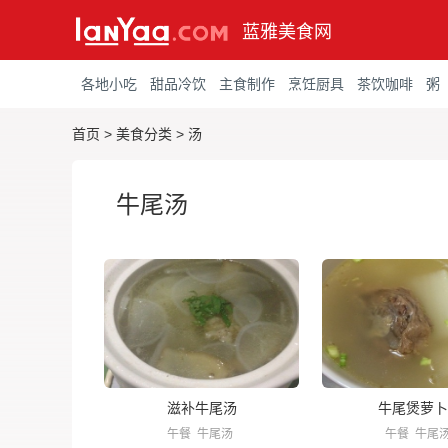
蓝雅美食网
各地小吃
甜品冷饮
主食制作
烹饪厨具
茶饮咖啡
粥
首页
>
美食分类
>
汤
牛尾汤
滋补牛尾汤
牛尾煲萝卜
午餐
牛尾汤
午餐
牛尾