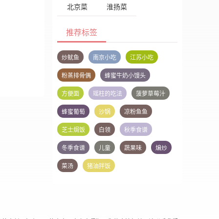
北京菜
淮扬菜
推荐标签
炒鱿鱼
南京小吃
江苏小吃
粉蒸排骨偶
蜂蜜牛奶小馒头
方便面
瑶柱的吃法
菠萝草莓汁
蜂蜜葡萄
沙锅
凉粉鱼鱼
芝士焗饭
白领
秋季食谱
冬季食谱
儿童
蔬果味
煸炒
菜汤
猪油拌饭