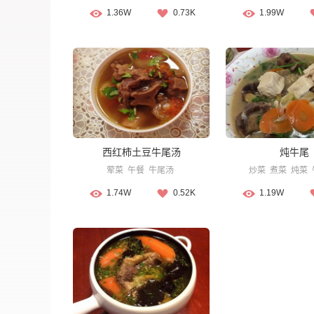
1.36W
0.73K
1.99W
西红柿土豆牛尾汤
炖牛尾
荤菜
午餐
牛尾汤
炒菜
煮菜
炖菜
1.74W
0.52K
1.19W