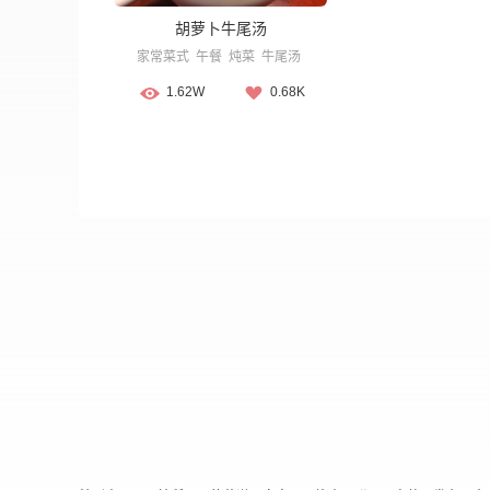
胡萝卜牛尾汤
家常菜式
午餐
炖菜
牛尾汤
1.62W
0.68K