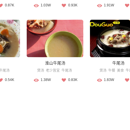
0.87K
1.03W
0.93K
1.91W
淮山牛尾汤
牛尾汤
牛尾汤
煲汤
老少皆宜
牛尾汤
煲汤
午餐
美食
牛
0.54K
1.38W
0.83K
1.83W