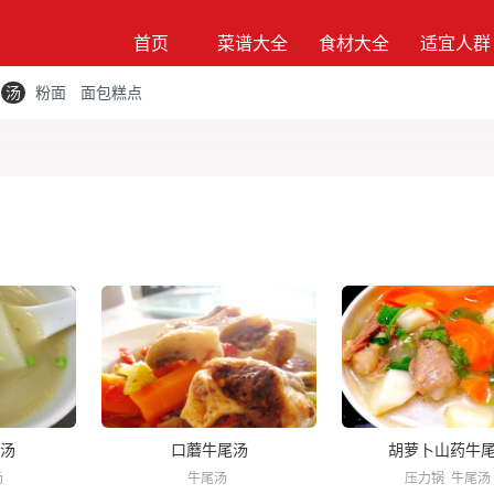
首页
菜谱大全
食材大全
适宜人群
汤
粉面
面包糕点
汤
口蘑牛尾汤
胡萝卜山药牛
汤
牛尾汤
压力锅
牛尾汤