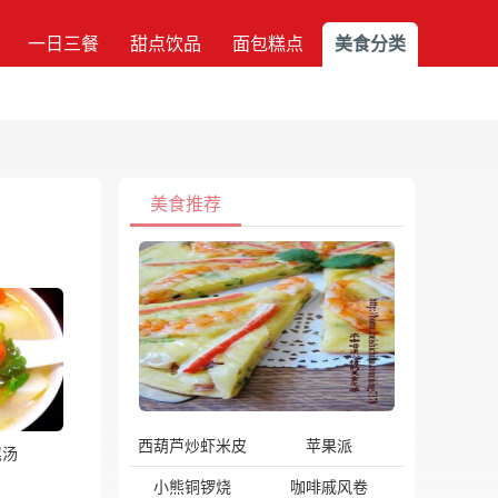
一日三餐
甜点饮品
面包糕点
美食分类
美食推荐
西葫芦炒虾米皮
苹果派
尾汤
小熊铜锣烧
咖啡戚风卷