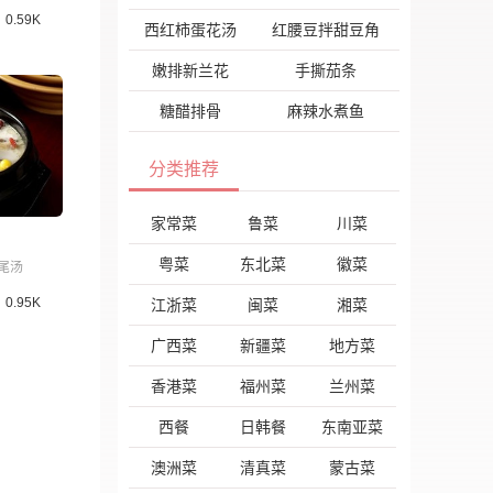
0.59K
西红柿蛋花汤
红腰豆拌甜豆角
嫩排新兰花
手撕茄条
糖醋排骨
麻辣水煮鱼
分类推荐
家常菜
鲁菜
川菜
粤菜
东北菜
徽菜
尾汤
0.95K
江浙菜
闽菜
湘菜
广西菜
新疆菜
地方菜
香港菜
福州菜
兰州菜
西餐
日韩餐
东南亚菜
澳洲菜
清真菜
蒙古菜