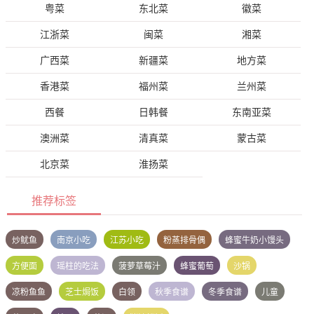
粤菜
东北菜
徽菜
江浙菜
闽菜
湘菜
广西菜
新疆菜
地方菜
香港菜
福州菜
兰州菜
西餐
日韩餐
东南亚菜
澳洲菜
清真菜
蒙古菜
北京菜
淮扬菜
推荐标签
炒鱿鱼
南京小吃
江苏小吃
粉蒸排骨偶
蜂蜜牛奶小馒头
方便面
瑶柱的吃法
菠萝草莓汁
蜂蜜葡萄
沙锅
凉粉鱼鱼
芝士焗饭
白领
秋季食谱
冬季食谱
儿童