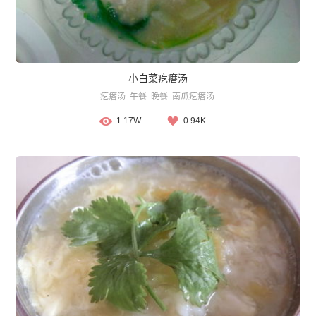
小白菜疙瘩汤
疙瘩汤
午餐
晚餐
南瓜疙瘩汤
1.17W
0.94K