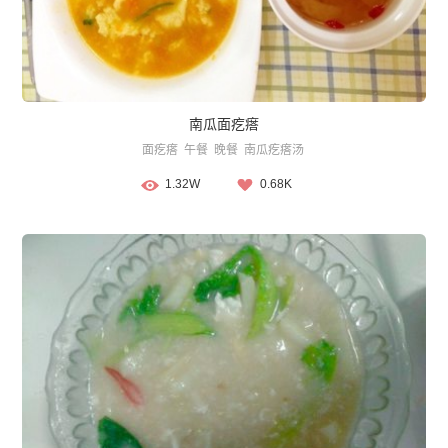
南瓜面疙瘩
面疙瘩
午餐
晚餐
南瓜疙瘩汤
1.32W
0.68K