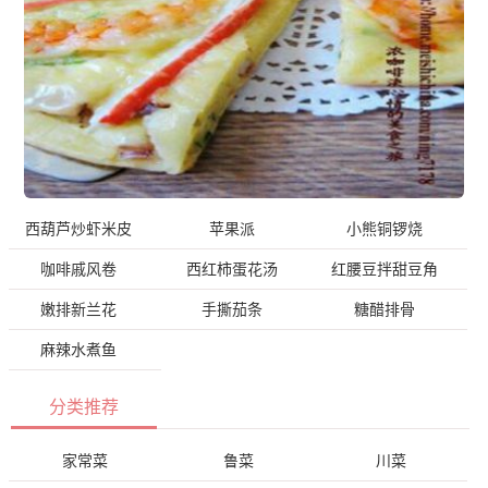
西葫芦炒虾米皮
苹果派
小熊铜锣烧
咖啡戚风卷
西红柿蛋花汤
红腰豆拌甜豆角
嫩排新兰花
手撕茄条
糖醋排骨
麻辣水煮鱼
分类推荐
家常菜
鲁菜
川菜