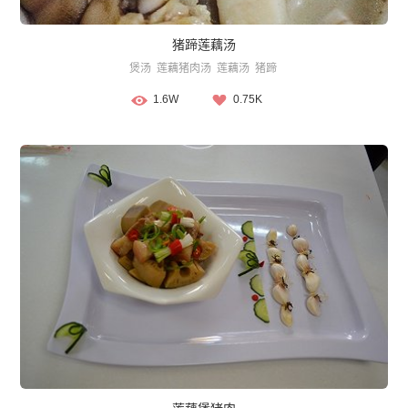
猪蹄莲藕汤
煲汤
莲藕猪肉汤
莲藕汤
猪蹄
1.6W
0.75K