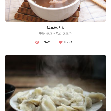
红豆莲藕汤
午餐
莲藕猪肉汤
莲藕汤
1.76W
0.72K