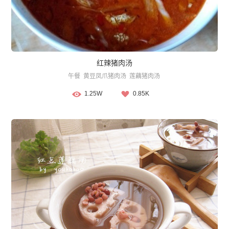
红辣猪肉汤
午餐
黄豆凤爪猪肉汤
莲藕猪肉汤
1.25W
0.85K