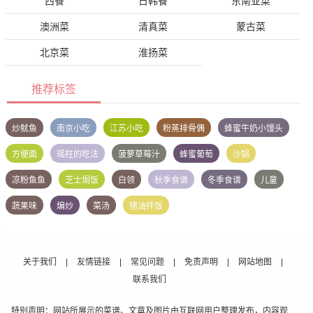
西餐
日韩餐
东南亚菜
澳洲菜
清真菜
蒙古菜
北京菜
淮扬菜
推荐标签
炒鱿鱼
南京小吃
江苏小吃
粉蒸排骨偶
蜂蜜牛奶小馒头
方便面
瑶柱的吃法
菠萝草莓汁
蜂蜜葡萄
沙锅
凉粉鱼鱼
芝士焗饭
白领
秋季食谱
冬季食谱
儿童
蔬果味
煸炒
菜汤
猪油拌饭
关于我们
|
友情链接
|
常见问题
|
免责声明
|
网站地图
|
联系我们
特别声明：网站所展示的菜谱、文章及图片由互联网用户整理发布，内容观