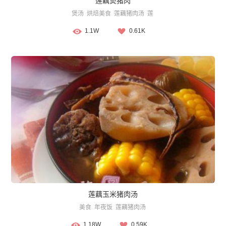
莲藕煲猪肉
煲汤
烘焙美食
莲藕猪肉汤
莲
1.1W
0.61K
莲藕玉米猪肉汤
美食
年夜饭
莲藕猪肉汤
1.18W
0.59K