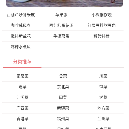
西葫芦炒虾米皮
苹果派
小熊铜锣烧
咖啡戚风卷
西红柿蛋花汤
红腰豆拌甜豆角
嫩排新兰花
手撕茄条
糖醋排骨
麻辣水煮鱼
分类推荐
家常菜
鲁菜
川菜
粤菜
东北菜
徽菜
江浙菜
闽菜
湘菜
广西菜
新疆菜
地方菜
香港菜
福州菜
兰州菜