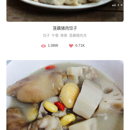
莲藕猪肉饺子
饺子
午餐
晚餐
莲藕猪肉汤
1.08W
0.71K